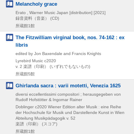
Melancholy grace
Erato , Warner Music Japan [distribution]
[2021]
録音資料（音楽） (CD)
所蔵館1館
The Fitzwilliam virginal book, nos. 74-162 : ex
libris
edited by Jon Baxendale and Francis Knights
Lyrebird Music
c2020
v. 2
楽譜（印刷） (いずれでもないもの)
所蔵館5館
Ghirlanda sacra : varii motetti, Venezia 1625
diversi eccellentissimi compositori ; herausgegeben von
Rudolf Hofstötter & Ingomar Rainer
Doblinger
c2020
Wiener Edition alter Musik : eine Reihe
der Hochschule für Musik und Darstellende Kunst in Wien
Abteilung Musikpädagogik v. 52
楽譜（印刷） (スコア)
所蔵館1館