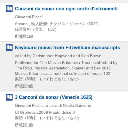
Canzoni da sonar con ogni sorte d'istromenti
Giovanni Picchi
Arcana , 輸入販売: ナクソス・ジャパン
c2020
録音資料（音楽） (CD)
所蔵館1館
Keyboard music from Fitzwilliam manuscripts
edited by Christopher Hogwood and Alan Brown
Published for The Musica Britannica Trust established by
The Royal Musical Association, Stainer and Bell
2017
Musica Britannica : a national collection of music 102
楽譜（印刷） (いずれでもないもの)
所蔵館9館
3 Canzoni da sonar (Venezia 1625)
Giovanni Picchi ; a cura di Nicola Sansone
Ut Orpheus
c2009
Flauto dolce 8
楽譜（印刷） (いずれでもないもの)
所蔵館1館