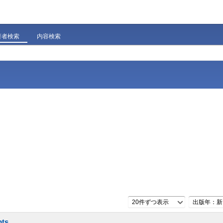
著者検索
内容検索
20件ずつ表示
出版年：新
pts