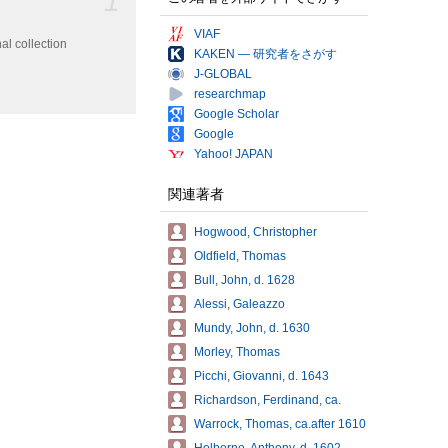
1
VIAF
al collection
KAKEN — 研究者をさがす
J-GLOBAL
researchmap
Google Scholar
Google
Yahoo! JAPAN
関連著者
Hogwood, Christopher
Oldfield, Thomas
Bull, John, d. 1628
Alessi, Galeazzo
Mundy, John, d. 1630
Morley, Thomas
Picchi, Giovanni, d. 1643
Richardson, Ferdinand, ca.
Warrock, Thomas, ca.after 1610