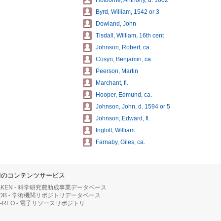
Holborne, Anthony, d. 1602
Byrd, William, 1542 or 3
Dowland, John
Tisdall, William, 16th cent
Johnson, Robert, ca.
Cosyn, Benjamin, ca.
Peerson, Martin
Marchant, fl.
Hooper, Edmund, ca.
Johnson, John, d. 1594 or 5
Johnson, Edward, fl.
Inglott, William
Farnaby, Giles, ca.
IIのコンテンツサービス
AKEN - 科学研究費助成事業データベース
RDB - 学術機関リポジトリデータベース
II-REO - 電子リソースリポジトリ