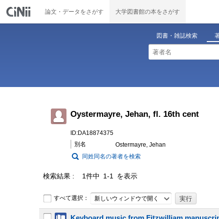
論文・データをさがす
大学図書館の本をさがす
図書・雑誌検索
Oystermayre, Jehan, fl. 16th cent
ID:DA18874375
別名
Ostermayre, Jehan
同姓同名の著者を検索
検索結果
1件中 1-1 を表示
すべて選択：
新しいウィンドウで開く
Keyboard music from Fitzwilliam manuscri