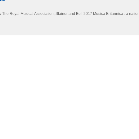
y The Royal Musical Association, Stainer and Bell
2017
Musica Britannica : a nation