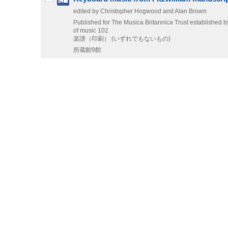
edited by Christopher Hogwood and Alan Brown
Published for The Musica Britannica Trust established b
of music 102
楽譜（印刷） (いずれでもないもの)
所蔵館9館