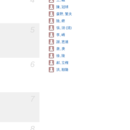
王, 融
陳, 冠球
森野, 繁夫
陰, 鏗
5
張, 澍 (清)
李, 嶠
謝, 恵連
唐, 庚
徐, 陵
6
郝, 立権
洪, 順隆
7
8