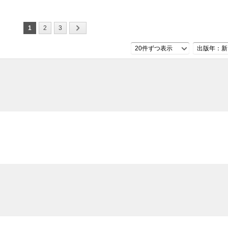
1
2
3
20件ずつ表示
出版年：新