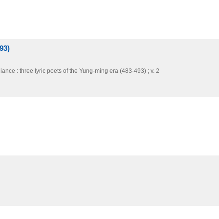
93)
liance : three lyric poets of the Yung-ming era (483-493) ; v. 2