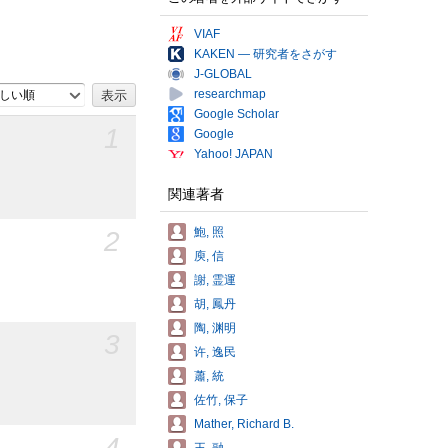
VIAF
KAKEN — 研究者をさがす
J-GLOBAL
researchmap
しい順
Google Scholar
1
Google
Yahoo! JAPAN
関連著者
鮑, 照
2
庾, 信
謝, 霊運
胡, 鳳丹
陶, 渊明
3
许, 逸民
蕭, 統
佐竹, 保子
Mather, Richard B.
4