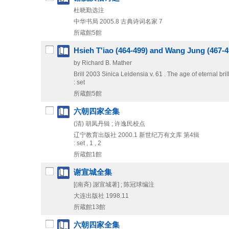
杜晓勤选注
中华书局
2005.8
古典诗词名家 7
所蔵館5館
Hsieh T'iao (464-499) and Wang Jung (467-4
by Richard B. Mather
Brill
2003
Sinica Leidensia v. 61 . The age of eternal bril
: set
所蔵館5館
六朝四家全集
(清) 胡凤丹辑 ; 许逸民校点
辽宁教育出版社
2000.1
新世纪万有文库 第4辑
: set , 1 , 2
所蔵館1館
谢宣城全集
[(南斉) 謝宣城著] ; 陈冠球编注
大连出版社
1998.11
所蔵館13館
六朝四家全集