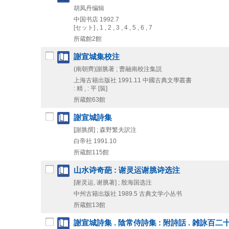
胡凤丹编辑
中国书店
1992.7
[セット] , 1 , 2 , 3 , 4 , 5 , 6 , 7
所蔵館2館
謝宣城集校注
(南朝齊)謝脁著 ; 曹融南校注集説
上海古籍出版社
1991.11
中國古典文學叢書
: 精 , : 平 [裝]
所蔵館63館
謝宣城詩集
[謝脁撰] ; 森野繁夫訳注
白帝社
1991.10
所蔵館115館
山水诗奇葩 : 谢灵运谢脁诗选注
[谢灵运, 谢脁著] ; 殷海国选注
中州古籍出版社
1989.5
古典文学小丛书
所蔵館13館
謝宣城詩集 . 陰常侍詩集 : 附詩話 . 雑詠百二