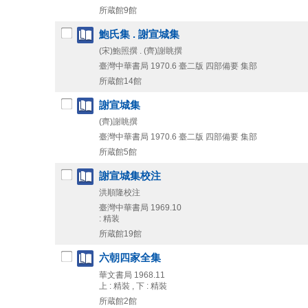
所蔵館9館
鮑氏集 . 謝宣城集
(宋)鮑照撰 . (齊)謝眺撰
臺灣中華書局
1970.6
臺二版
四部備要 集部
所蔵館14館
謝宣城集
(齊)謝眺撰
臺灣中華書局
1970.6
臺二版
四部備要 集部
所蔵館5館
謝宣城集校注
洪順隆校注
臺灣中華書局
1969.10
: 精装
所蔵館19館
六朝四家全集
華文書局
1968.11
上 : 精裝 , 下 : 精裝
所蔵館2館