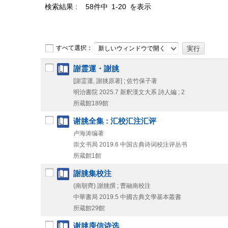
検索結果
58件中 1-20 を表示
すべて選択：
新しいウィンドウで開く
謝霊運・謝朓
[謝霊運, 謝朓原著] ; 佐竹保子著
明治書院
2025.7
新釈漢文大系 詩人編 ; 2
所蔵館189館
谢朓全集 : 汇校汇注汇评
卢海涛编著
崇文书局
2019.6
中国古典诗词校注评丛书
所蔵館1館
謝朓集校注
(南朝齊) 謝朓撰 ; 曹融南校注
中華書局
2019.5
中國古典文學基本叢書
所蔵館29館
谢朓庾信诗选