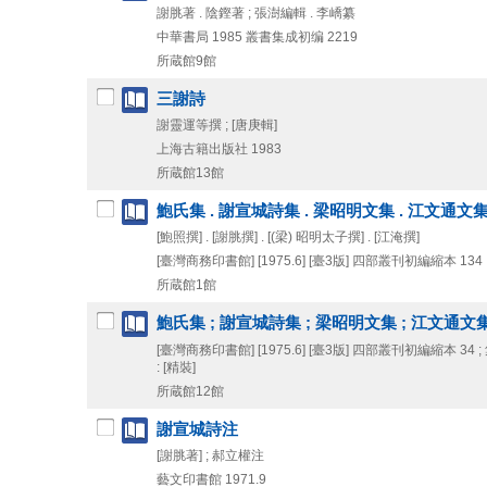
謝脁著 . 陰鏗著 ; 張澍編輯 . 李嶠纂
中華書局
1985
叢書集成初编 2219
所蔵館9館
三謝詩
謝靈運等撰 ; [唐庚輯]
上海古籍出版社
1983
所蔵館13館
鮑氏集 . 謝宣城詩集 . 梁昭明文集 . 江文通文
[鮑照撰] . [謝脁撰] . [(梁) 昭明太子撰] . [江淹撰]
[臺灣商務印書館]
[1975.6]
[臺3版]
四部叢刊初編縮本 134 
所蔵館1館
鮑氏集 ; 謝宣城詩集 ; 梁昭明文集 ; 江文通文集
[臺灣商務印書館]
[1975.6]
[臺3版]
四部叢刊初編縮本 34 ;
: [精裝]
所蔵館12館
謝宣城詩注
[謝脁著] ; 郝立權注
藝文印書館
1971.9