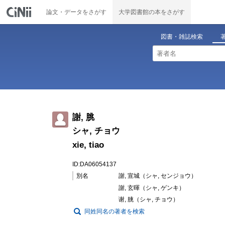
論文・データをさがす
大学図書館の本をさがす
図書・雑誌検索
謝, 脁
シャ, チョウ
xie, tiao
ID:DA06054137
別名
謝, 宣城（シャ, センジョウ）
謝, 玄暉（シャ, ゲンキ）
谢, 朓（シャ, チョウ）
同姓同名の著者を検索