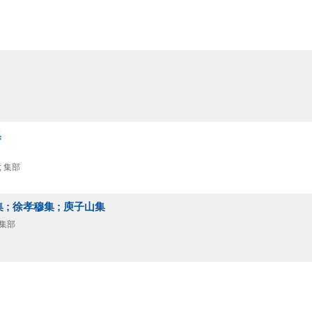
集
; 集部
 ; 徐孝穆集 ; 庾子山集
 集部