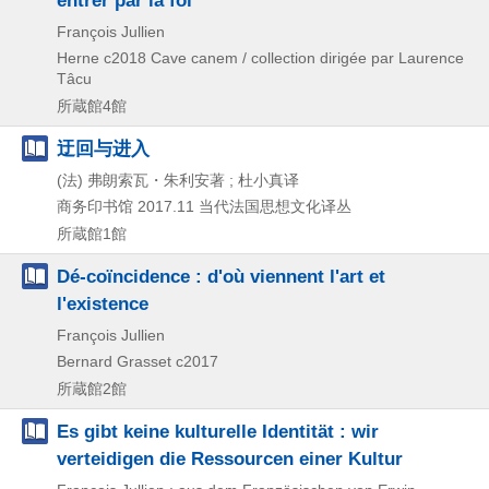
entrer par la foi
François Jullien
Herne
c2018
Cave canem / collection dirigée par Laurence
Tâcu
所蔵館4館
迂回与进入
(法) 弗朗索瓦・朱利安著 ; 杜小真译
商务印书馆
2017.11
当代法国思想文化译丛
所蔵館1館
Dé-coïncidence : d'où viennent l'art et
l'existence
François Jullien
Bernard Grasset
c2017
所蔵館2館
Es gibt keine kulturelle Identität : wir
verteidigen die Ressourcen einer Kultur