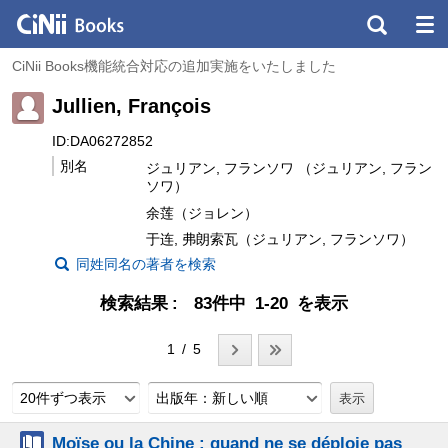
CiNii Books機能統合対応の追加実施をいたしました
Jullien, François
ID:DA06272852
別名
ジュリアン, フランソワ （ジュリアン, フラン
ソワ）
余莲（ジョレン）
于连, 弗朗索瓦（ジュリアン, フランソワ）
同姓同名の著者を検索
検索結果
83件中 1-20 を表示
1 / 5
20件ずつ表示
出版年：新しい順
Moïse ou la Chine : quand ne se déploie pas