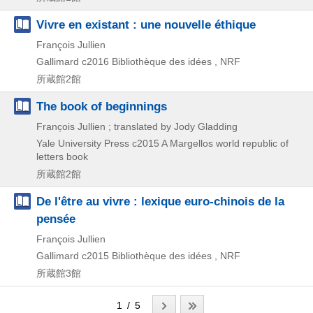
Vivre en existant : une nouvelle éthique
François Jullien
Gallimard
c2016
Bibliothèque des idées , NRF
所蔵館2館
The book of beginnings
Franc̦ois Jullien ; translated by Jody Gladding
Yale University Press
c2015
A Margellos world republic of
letters book
所蔵館2館
De l'être au vivre : lexique euro-chinois de la
pensée
François Jullien
Gallimard
c2015
Bibliothèque des idées , NRF
所蔵館3館
1 / 5