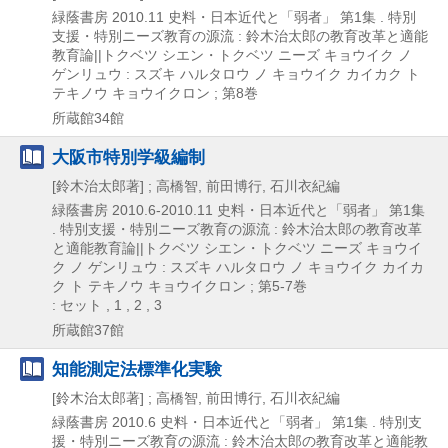
緑蔭書房
2010.11
史料・日本近代と「弱者」 第1集 . 特別
支援・特別ニーズ教育の源流 : 鈴木治太郎の教育改革と適能
教育論||トクベツ シエン・トクベツ ニーズ キョウイク ノ
ゲンリュウ : スズキ ハルタロウ ノ キョウイク カイカク ト
テキノウ キョウイクロン ; 第8巻
所蔵館34館
大阪市特別学級編制
[鈴木治太郎著] ; 高橋智, 前田博行, 石川衣紀編
緑蔭書房
2010.6-2010.11
史料・日本近代と「弱者」 第1集
. 特別支援・特別ニーズ教育の源流 : 鈴木治太郎の教育改革
と適能教育論||トクベツ シエン・トクベツ ニーズ キョウイ
ク ノ ゲンリュウ : スズキ ハルタロウ ノ キョウイク カイカ
ク ト テキノウ キョウイクロン ; 第5-7巻
: セット , 1 , 2 , 3
所蔵館37館
知能測定法標準化実験
[鈴木治太郎著] ; 高橋智, 前田博行, 石川衣紀編
緑蔭書房
2010.6
史料・日本近代と「弱者」 第1集 . 特別支
援・特別ニーズ教育の源流 : 鈴木治太郎の教育改革と適能教