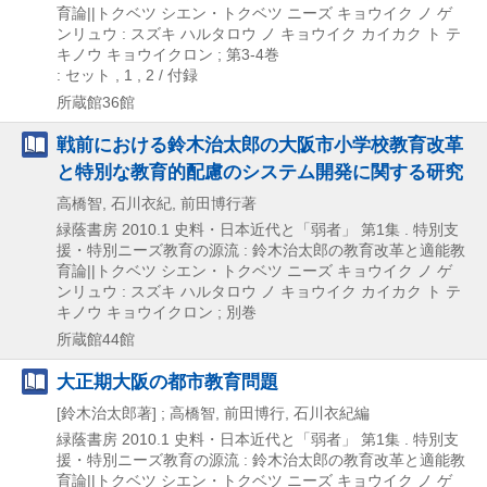
育論||トクベツ シエン・トクベツ ニーズ キョウイク ノ ゲ
ンリュウ : スズキ ハルタロウ ノ キョウイク カイカク ト テ
キノウ キョウイクロン ; 第3-4巻
: セット , 1 , 2 / 付録
所蔵館36館
戦前における鈴木治太郎の大阪市小学校教育改革
と特別な教育的配慮のシステム開発に関する研究
高橋智, 石川衣紀, 前田博行著
緑蔭書房
2010.1
史料・日本近代と「弱者」 第1集 . 特別支
援・特別ニーズ教育の源流 : 鈴木治太郎の教育改革と適能教
育論||トクベツ シエン・トクベツ ニーズ キョウイク ノ ゲ
ンリュウ : スズキ ハルタロウ ノ キョウイク カイカク ト テ
キノウ キョウイクロン ; 別巻
所蔵館44館
大正期大阪の都市教育問題
[鈴木治太郎著] ; 高橋智, 前田博行, 石川衣紀編
緑蔭書房
2010.1
史料・日本近代と「弱者」 第1集 . 特別支
援・特別ニーズ教育の源流 : 鈴木治太郎の教育改革と適能教
育論||トクベツ シエン・トクベツ ニーズ キョウイク ノ ゲ