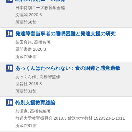
日本特別ニーズ教育学会編
文理閣
2020.6
所蔵館58館
発達障害当事者の睡眠困難と発達支援の研究
柴田真緒, 高橋智著
風間書房
2020.3
所蔵館55館
あっくんはたべられない : 食の困難と感覚過敏
あっくん作 ; 高橋智監修
世音社
2019.3
所蔵館31館
特別支援教育総論
加瀬進, 高橋智編著
放送大学教育振興会
2019.3
放送大学教材 1529323-1-1911
所蔵館81館