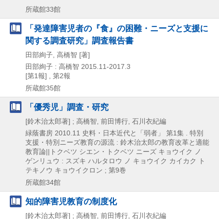
所蔵館33館
「発達障害児者の『食』の困難・ニーズと支援に
関する調査研究」調査報告書
田部絢子, 高橋智 [著]
田部絢子 : 高橋智
2015.11-2017.3
[第1報] , 第2報
所蔵館35館
「優秀児」調査・研究
[鈴木治太郎著] ; 高橋智, 前田博行, 石川衣紀編
緑蔭書房
2010.11
史料・日本近代と「弱者」 第1集 . 特別
支援・特別ニーズ教育の源流 : 鈴木治太郎の教育改革と適能
教育論||トクベツ シエン・トクベツ ニーズ キョウイク ノ
ゲンリュウ : スズキ ハルタロウ ノ キョウイク カイカク ト
テキノウ キョウイクロン ; 第9巻
所蔵館34館
知的障害児教育の制度化
[鈴木治太郎著] ; 高橋智, 前田博行, 石川衣紀編