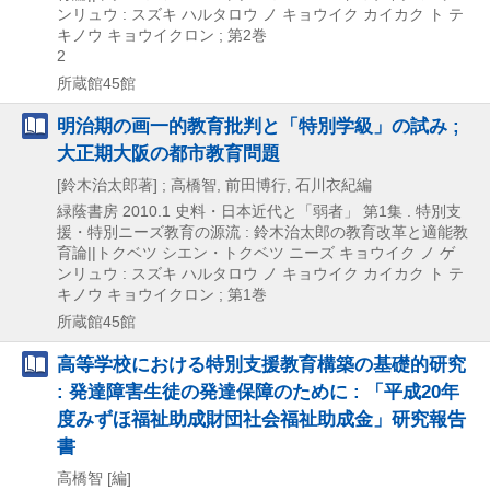
ンリュウ : スズキ ハルタロウ ノ キョウイク カイカク ト テ
キノウ キョウイクロン ; 第2巻
2
所蔵館45館
明治期の画一的教育批判と「特別学級」の試み ;
大正期大阪の都市教育問題
[鈴木治太郎著] ; 高橋智, 前田博行, 石川衣紀編
緑蔭書房
2010.1
史料・日本近代と「弱者」 第1集 . 特別支
援・特別ニーズ教育の源流 : 鈴木治太郎の教育改革と適能教
育論||トクベツ シエン・トクベツ ニーズ キョウイク ノ ゲ
ンリュウ : スズキ ハルタロウ ノ キョウイク カイカク ト テ
キノウ キョウイクロン ; 第1巻
所蔵館45館
高等学校における特別支援教育構築の基礎的研究
: 発達障害生徒の発達保障のために : 「平成20年
度みずほ福祉助成財団社会福祉助成金」研究報告
書
高橋智 [編]