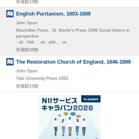
所蔵館10館
English Puritanism, 1603-1689
John Spurr
Macmillan Press , St. Martin's Press
1998
Social history in
perspective
: uk : hbk , : uk : pbk , : us
所蔵館38館
The Restoration Church of England, 1646-1689
John Spurr
Yale University Press
1991
所蔵館15館