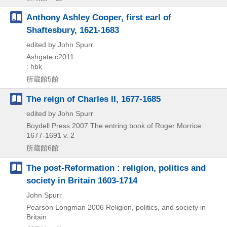
Anthony Ashley Cooper, first earl of
Shaftesbury, 1621-1683
edited by John Spurr
Ashgate
c2011
: hbk
所蔵館5館
The reign of Charles II, 1677-1685
edited by John Spurr
Boydell Press
2007
The entring book of Roger Morrice
1677-1691 v. 2
所蔵館6館
The post-Reformation : religion, politics and
society in Britain 1603-1714
John Spurr
Pearson Longman
2006
Religion,
politics,
and society in
Britain