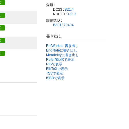
C
分類
DC23 :
821.4
NDC10 :
133.2
C
親書誌ID
BA01370494
C
書き出し
C
RefWorksに書き出し
EndNoteに書き出し
C
Mendeleyに書き出し
Refer/BibIXで表示
RISで表示
BibTeXで表示
TSVで表示
ISBDで表示