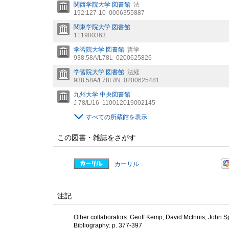
関西学院大学 図書館
法
192:127-10
0006355887
関東学院大学 図書館
111900363
学習院大学 図書館
哲学
938.58A/L78L
0200625826
学習院大学 図書館
法経
938.58A/L78L//N
0200625481
九州大学 中央図書館
J 78/L/16
110012019002145
すべての所蔵館を表示
この図書・雑誌をさがす
カーリル
注記
Other collaborators: Geoff Kemp, David McInnis, John S
Bibliography: p. 377-397