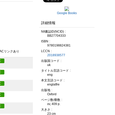
Google Books
詳細情報
NII書誌ID(NCID)
BB27704333
ISBN
9780198824381
LCCN
PACリンクあり
2018938577
出版国コード
C
uk
タイトル言語コード
C
eng
本文言語コード
C
englatfre
出版地
Oxford
C
ページ数/冊数
xv, 409 p.
C
大きさ
23 cm