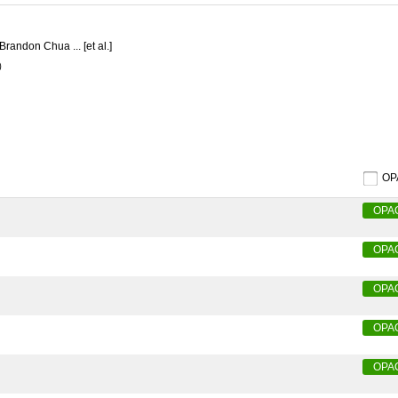
Brandon Chua ... [et al.]
3）
O
OPA
OPA
OPA
OPA
OPA