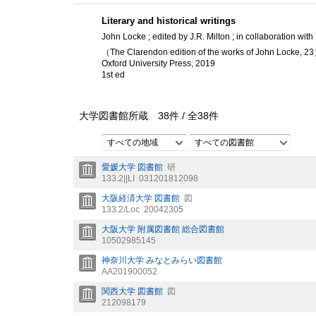
Literary and historical writings
John Locke ; edited by J.R. Milton ; in collaboration with 
（The Clarendon edition of the works of John Locke, 2
Oxford University Press, 2019
1st ed
大学図書館所蔵
38
件 /
全
38
件
すべての地域
すべての図書館
愛媛大学 図書館
研
133.2||LI
031201812098
大阪経済大学 図書館
図
133.2/Loc
20042305
大阪大学 附属図書館 総合図書館
10502985145
神奈川大学 みなとみらい図書館
AA201900052
関西大学 図書館
図
212098179