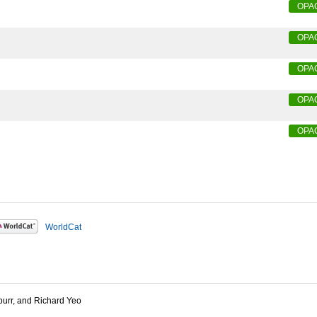
OPA
OPA
OPA
OPA
OPA
WorldCat
purr, and Richard Yeo