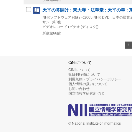
天平の幕開け : 東大寺・法華堂 ; 天平の華 
NHKソフトウェア (発行)
c2005
NHK DVD . 日本の國
サン ; 第3集
ビデオレコード (ビデオ (ディスク))
所蔵館66館
1
CiNiiについて
CiNiiについて
収録刊行物について
利用規約・プライバシーポリシー
個人情報の扱いについて
お問い合わせ
国立情報学研究所 (NII)
© National Institute of Informatics