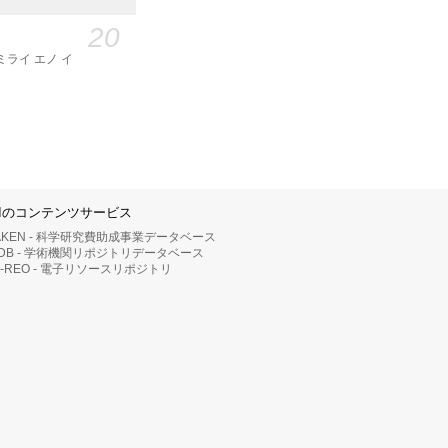
20
ミライ エノ イ
IIのコンテンツサービス
AKEN - 科学研究費助成事業データベース
RDB - 学術機関リポジトリデータベース
II-REO - 電子リソースリポジトリ