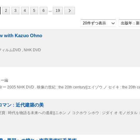
...
2
3
4
5
6
19
20件ずつ表示
出版年：新
with Kazuo Ohno
ルムDVD , NHK DVD
ター編
クター
2005
NHK DVD . 映像の世紀 : the 20th century||エイゾウ ノ セイキ : the 20th ce
ロマン : 近代建築の美
寶至寶 : 時代を物語る未来への遺産||ニホン ノ コクホウ シホウ : ジダイ オ モノガタル 