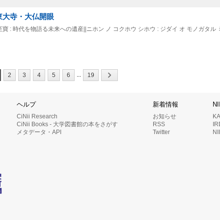
: 東大寺・大仏開眼
寶至寶 : 時代を物語る未来への遺産||ニホン ノ コクホウ シホウ : ジダイ オ モノガタル 
...
2
3
4
5
6
19
ヘルプ
新着情報
N
CiNii Research
お知らせ
K
CiNii Books - 大学図書館の本をさがす
RSS
I
メタデータ・API
Twitter
N