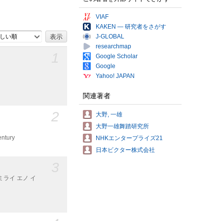
VIAF
KAKEN — 研究者をさがす
しい順
J-GLOBAL
researchmap
1
Google Scholar
Google
Yahoo! JAPAN
関連著者
2
大野, 一雄
大野一雄舞踏研究所
ntury
NHKエンタープライズ21
日本ビクター株式会社
3
ミライ エノ イ