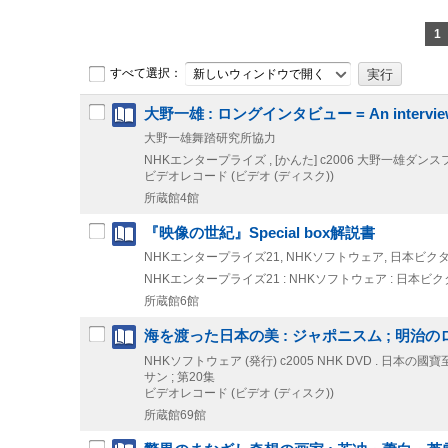
1
すべて選択：
新しいウィンドウで開く
大野一雄 : ロングインタビュー = An interview 
大野一雄舞踏研究所協力
NHKエンタープライズ , [かんた]
c2006
大野一雄ダンスフィ
ビデオレコード (ビデオ (ディスク))
所蔵館4館
『映像の世紀』Special box解説書
NHKエンタープライズ21, NHKソフトウェア, 日本ビク
NHKエンタープライズ21 : NHKソフトウェア : 日本ビ
所蔵館6館
海を渡った日本の美 : ジャポニスム ; 明治の
NHKソフトウェア (発行)
c2005
NHK DVD . 日本の國
サン ; 第20集
ビデオレコード (ビデオ (ディスク))
所蔵館69館