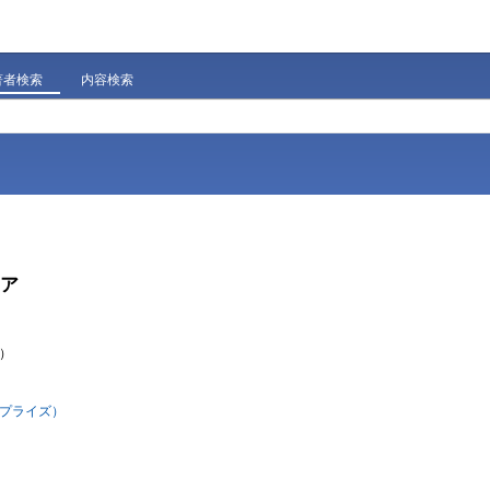
著者検索
内容検索
ェア
ア）
ープライズ）