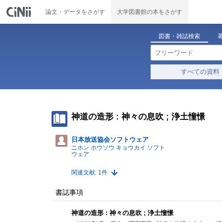
論文・データをさがす
大学図書館の本をさがす
図書・雑誌検索
すべての資料
神道の造形 : 神々の息吹 ; 浄土憧憬
日本放送協会ソフトウェア
ニホン ホウソウ キョウカイ ソフト
ウェア
関連文献: 1件
書誌事項
神道の造形 : 神々の息吹 ; 浄土憧憬