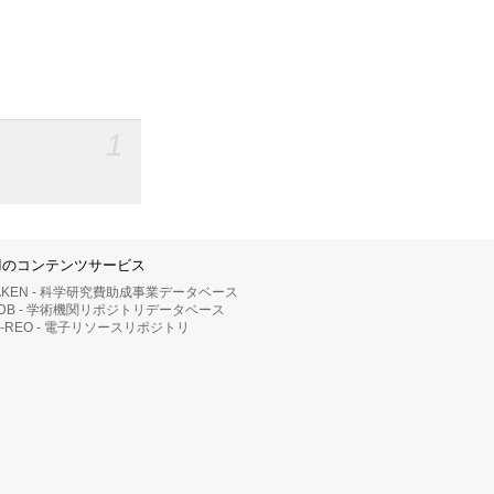
1
IIのコンテンツサービス
AKEN - 科学研究費助成事業データベース
RDB - 学術機関リポジトリデータベース
II-REO - 電子リソースリポジトリ