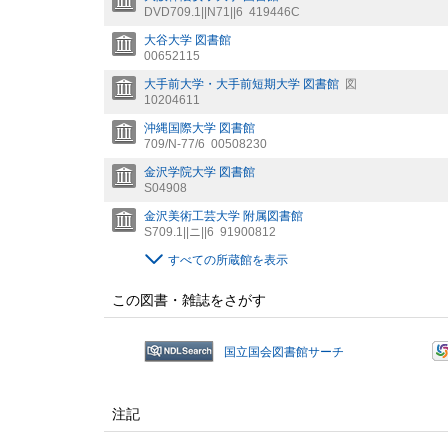
DVD709.1||N71||6
419446C
大谷大学 図書館
00652115
大手前大学・大手前短期大学 図書館
図
10204611
沖縄国際大学 図書館
709/N-77/6
00508230
金沢学院大学 図書館
S04908
金沢美術工芸大学 附属図書館
S709.1||ニ||6
91900812
すべての所蔵館を表示
この図書・雑誌をさがす
国立国会図書館サーチ
注記