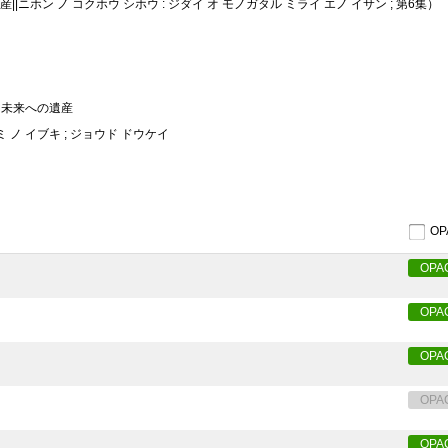
産||ニホン ノ コクホウ シホウ : ジダイ オ モノガタル ミライ エノ イサン ; 第6集）
る未来への遺産
ミ ノ イブキ ; ジョウド ドウケイ
O
OPA
OPA
OPA
OPA
OPA