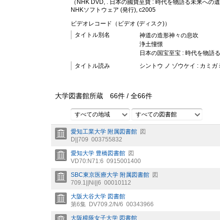
（NHK DVD, . 日本の國寶至寶 : 時代を物語る未来への遺
NHKソフトウェア (発行), c2005
ビデオレコード（ビデオ (ディスク)）
タイトル別名
神道の造形神々の息吹
浄土憧憬
日本の国宝至宝 : 時代を物語
タイトル読み
シントウ ノ ゾウケイ : カミガ
大学図書館所蔵
66
件 /
全
66
件
すべての地域
すべての図書館
愛知工業大学 附属図書館
図
D||709
003755832
愛知大学 豊橋図書館
図
VD70:N71:6
0915001400
SBC東京医療大学 附属図書館
図
709.1||Ni||6
00010112
大阪大谷大学 図書館
第6集
DV709.2/N/6
00343966
大阪樟蔭女子大学 図書館