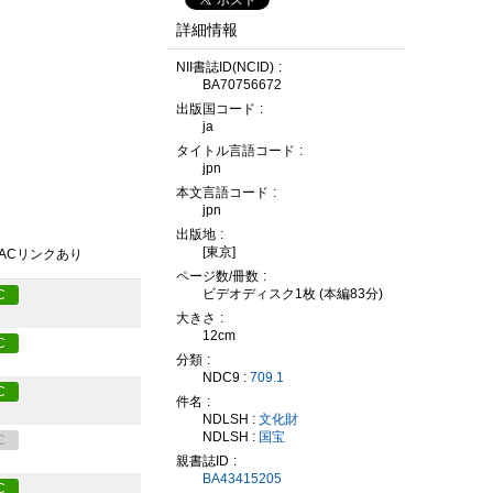
詳細情報
NII書誌ID(NCID)
BA70756672
出版国コード
ja
タイトル言語コード
jpn
本文言語コード
jpn
出版地
[東京]
PACリンクあり
ページ数/冊数
ビデオディスク1枚 (本編83分)
C
大きさ
12cm
C
分類
NDC9 :
709.1
C
件名
NDLSH :
文化財
NDLSH :
国宝
C
親書誌ID
BA43415205
C