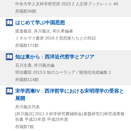
中央大学人文科学研究所
2023.2
人文研ブックレット 40
所蔵館36館
はじめて学ぶ中国思想
渡邉義浩, 井川義次, 和久希編著
ミネルヴァ書房
2018.3
思想家たちとの対話
所蔵館171館
知は東から : 西洋近代哲学とアジア
石川文康, 井川義次編
明治書院
2013.5
知のユーラシア / 堀池信夫総編集 1
所蔵館114館
宋学西漸IV : 西洋哲学における宋明理学の受容と
展開
井川義次代表
[井川義次]
2011.3
科学研究費補助金(基盤研究C)研究成果報
告書 平成21年度-平成25年度
所蔵館7館