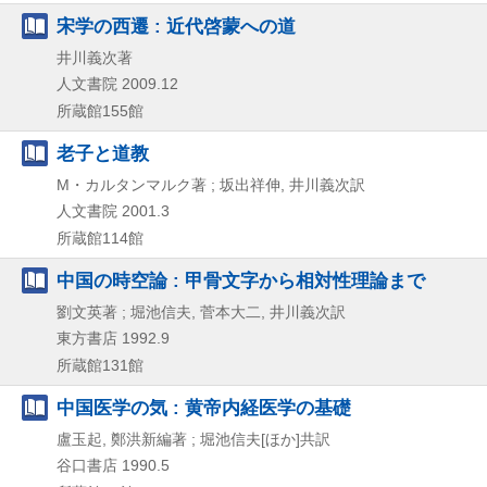
宋学の西遷 : 近代啓蒙への道
井川義次著
人文書院
2009.12
所蔵館155館
老子と道教
M・カルタンマルク著 ; 坂出祥伸, 井川義次訳
人文書院
2001.3
所蔵館114館
中国の時空論 : 甲骨文字から相対性理論まで
劉文英著 ; 堀池信夫, 菅本大二, 井川義次訳
東方書店
1992.9
所蔵館131館
中国医学の気 : 黄帝内経医学の基礎
盧玉起, 鄭洪新編著 ; 堀池信夫[ほか]共訳
谷口書店
1990.5