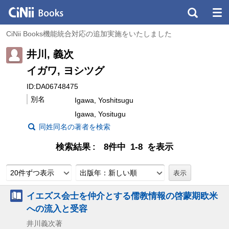
CiNii Books機能統合対応の追加実施をいたしました
井川, 義次
イガワ, ヨシツグ
ID:DA06748475
別名
Igawa, Yoshitsugu
Igawa, Yositugu
同姓同名の著者を検索
検索結果
8件中 1-8 を表示
20件ずつ表示
出版年：新しい順
イエズス会士を仲介とする儒教情報の啓蒙期欧米
への流入と受容
井川義次著