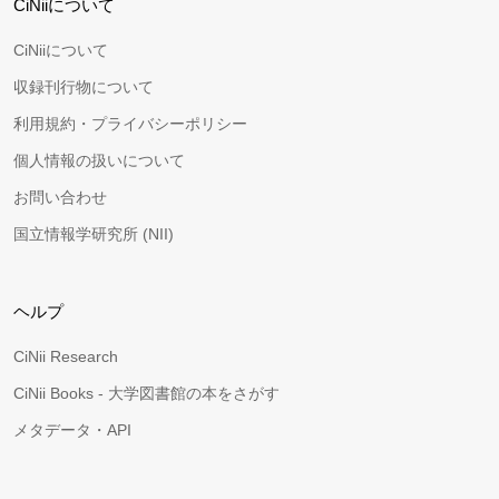
CiNiiについて
CiNiiについて
収録刊行物について
利用規約・プライバシーポリシー
個人情報の扱いについて
お問い合わせ
国立情報学研究所 (NII)
ヘルプ
CiNii Research
CiNii Books - 大学図書館の本をさがす
メタデータ・API