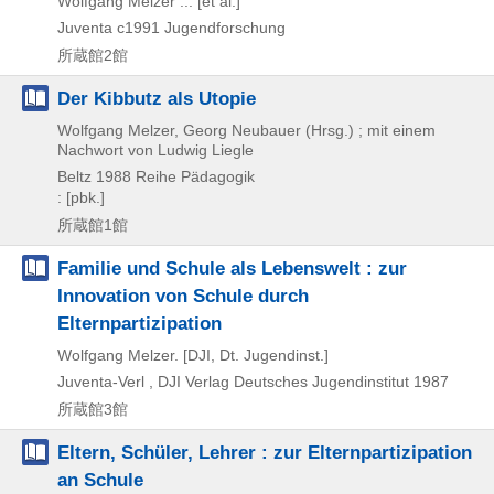
Wolfgang Melzer ... [et al.]
Juventa
c1991
Jugendforschung
所蔵館2館
Der Kibbutz als Utopie
Wolfgang Melzer, Georg Neubauer (Hrsg.) ; mit einem
Nachwort von Ludwig Liegle
Beltz
1988
Reihe Pädagogik
: [pbk.]
所蔵館1館
Familie und Schule als Lebenswelt : zur
Innovation von Schule durch
Elternpartizipation
Wolfgang Melzer. [DJI, Dt. Jugendinst.]
Juventa-Verl , DJI Verlag Deutsches Jugendinstitut
1987
所蔵館3館
Eltern, Schüler, Lehrer : zur Elternpartizipation
an Schule