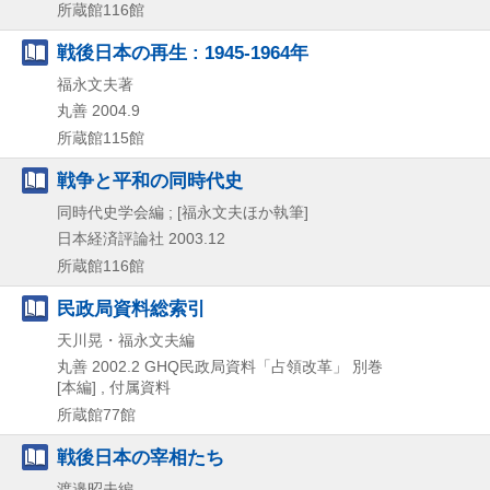
所蔵館116館
戦後日本の再生 : 1945-1964年
福永文夫著
丸善
2004.9
所蔵館115館
戦争と平和の同時代史
同時代史学会編 ; [福永文夫ほか執筆]
日本経済評論社
2003.12
所蔵館116館
民政局資料総索引
天川晃・福永文夫編
丸善
2002.2
GHQ民政局資料「占領改革」 別巻
[本編] , 付属資料
所蔵館77館
戦後日本の宰相たち
渡邉昭夫編