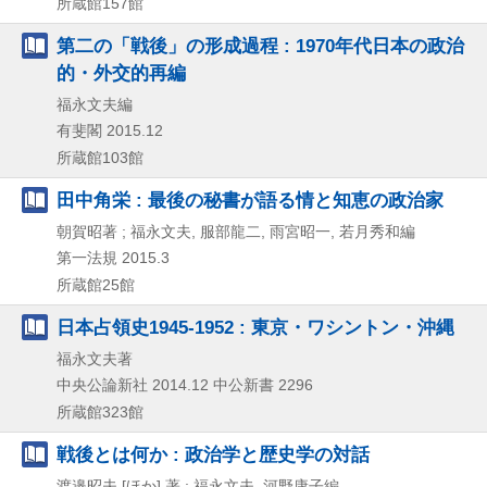
所蔵館157館
第二の「戦後」の形成過程 : 1970年代日本の政治
的・外交的再編
福永文夫編
有斐閣
2015.12
所蔵館103館
田中角栄 : 最後の秘書が語る情と知恵の政治家
朝賀昭著 ; 福永文夫, 服部龍二, 雨宮昭一, 若月秀和編
第一法規
2015.3
所蔵館25館
日本占領史1945-1952 : 東京・ワシントン・沖縄
福永文夫著
中央公論新社
2014.12
中公新書 2296
所蔵館323館
戦後とは何か : 政治学と歴史学の対話
渡邉昭夫 [ほか] 著 ; 福永文夫, 河野康子編