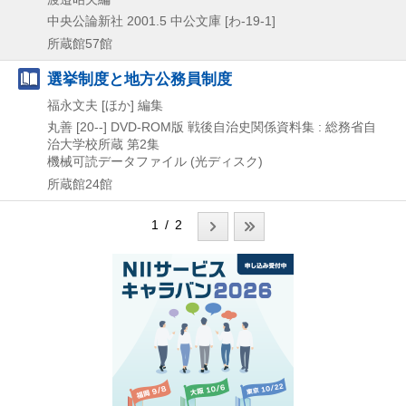
中央公論新社
2001.5
中公文庫 [わ-19-1]
所蔵館57館
選挙制度と地方公務員制度
福永文夫 [ほか] 編集
丸善
[20--]
DVD-ROM版
戦後自治史関係資料集 : 総務省自
治大学校所蔵 第2集
機械可読データファイル (光ディスク)
所蔵館24館
1 / 2