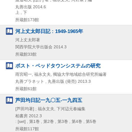
丸善出版
2014.6
上 , 下
所蔵館173館
河上丈太郎日記 : 1949-1965年
河上丈太郎著
関西学院大学出版会
2014.3
所蔵館33館
ポスト・ベッドタウンシステムの研究
雨宮昭一, 福永文夫, 獨協大学地域総合研究所編著
丸善プラネット , 丸善出版 (発売)
2013.3
所蔵館61館
芦田均日記一九〇五-一九四五
[芦田均著] ; 福永文夫, 下河辺元春編集
柏書房
2012.3
: [set] , 第1巻 , 第2巻 , 第3巻 , 第4巻 , 第5巻
所蔵館117館