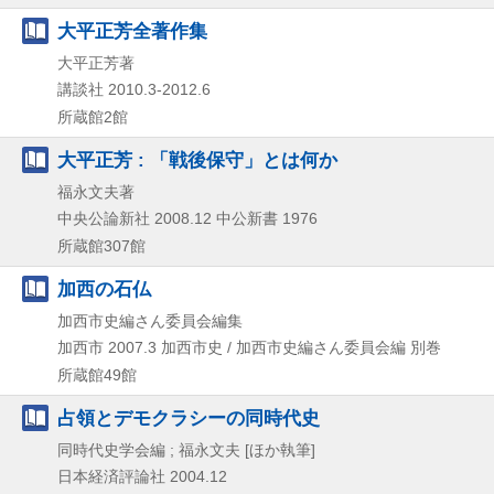
大平正芳全著作集
大平正芳著
講談社
2010.3-2012.6
所蔵館2館
大平正芳 : 「戦後保守」とは何か
福永文夫著
中央公論新社
2008.12
中公新書 1976
所蔵館307館
加西の石仏
加西市史編さん委員会編集
加西市
2007.3
加西市史 / 加西市史編さん委員会編 別巻
所蔵館49館
占領とデモクラシーの同時代史
同時代史学会編 ; 福永文夫 [ほか執筆]
日本経済評論社
2004.12