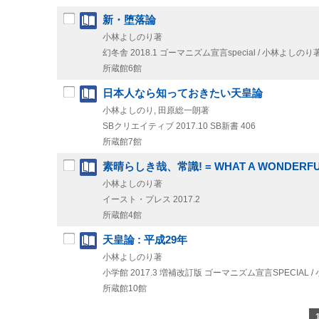
新・堕落論
小林よしのり著
幻冬舎
2018.1
ゴーマニズム宣言special / 小林よしのり
所蔵館6館
日本人なら知っておきたい天皇論
小林よしのり, 田原総一朗著
SBクリエイティブ
2017.10
SB新書 406
所蔵館7館
素晴らしき哉、常識! = WHAT A WONDERFUL
小林よしのり著
イースト・プレス
2017.2
所蔵館4館
天皇論 : 平成29年
小林よしのり著
小学館
2017.3
増補改訂版
ゴーマニズム宣言SPECIAL 
所蔵館10館