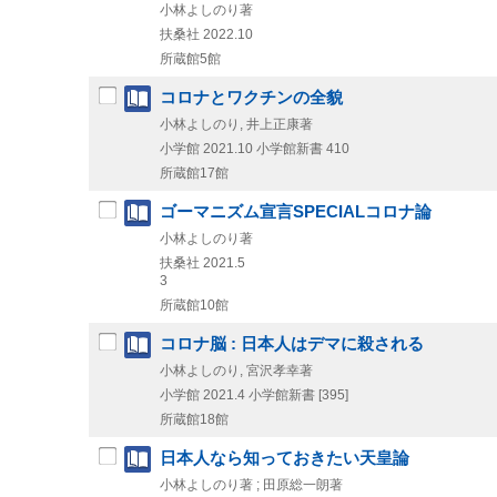
小林よしのり著
扶桑社
2022.10
所蔵館5館
コロナとワクチンの全貌
小林よしのり, 井上正康著
小学館
2021.10
小学館新書 410
所蔵館17館
ゴーマニズム宣言SPECIALコロナ論
小林よしのり著
扶桑社
2021.5
3
所蔵館10館
コロナ脳 : 日本人はデマに殺される
小林よしのり, 宮沢孝幸著
小学館
2021.4
小学館新書 [395]
所蔵館18館
日本人なら知っておきたい天皇論
小林よしのり著 ; 田原総一朗著