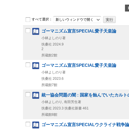
すべて選択：
新しいウィンドウで開く
ゴーマニズム宣言SPECIAL愛子天皇論
小林よしのり著
扶桑社
2024.9
2
所蔵館2館
ゴーマニズム宣言SPECIAL愛子天皇論
小林よしのり著
扶桑社
2023.6
所蔵館7館
統一協会問題の闇 : 国家を蝕んでいたカルト
小林よしのり, 有田芳生著
扶桑社
2023.3
扶桑社新書 461
所蔵館8館
ゴーマニズム宣言SPECIALウクライナ戦争