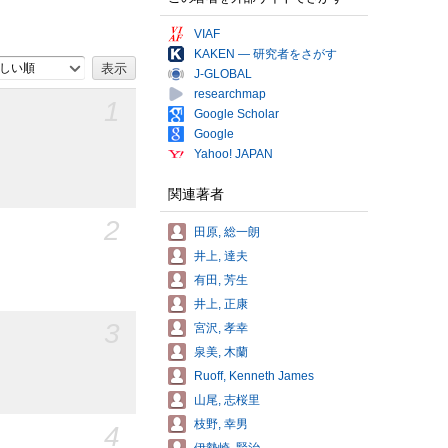
VIAF
KAKEN — 研究者をさがす
しい順
J-GLOBAL
researchmap
1
Google Scholar
Google
Yahoo! JAPAN
関連著者
2
田原, 総一朗
井上, 達夫
有田, 芳生
井上, 正康
3
宮沢, 孝幸
泉美, 木蘭
Ruoff, Kenneth James
山尾, 志桜里
枝野, 幸男
4