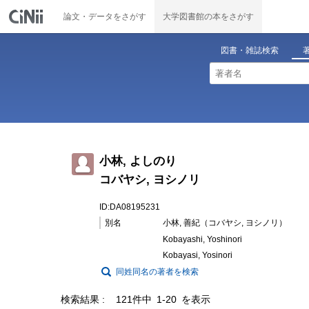
論文・データをさがす
大学図書館の本をさがす
図書・雑誌検索
小林, よしのり
コバヤシ, ヨシノリ
ID:DA08195231
別名
小林, 善紀（コバヤシ, ヨシノリ）
Kobayashi, Yoshinori
Kobayasi, Yosinori
同姓同名の著者を検索
検索結果
121件中 1-20 を表示