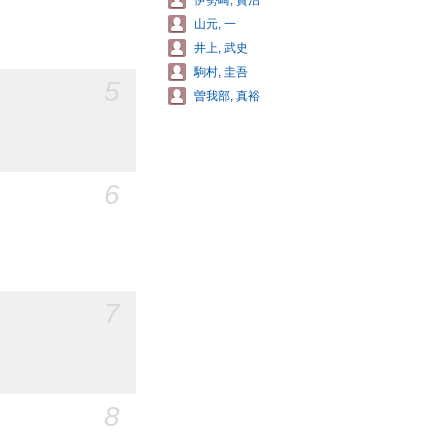
伊勢崎, 賢治
山元, 一
井上, 武史
駒村, 圭吾
5
曽我部, 真裕
6
7
8