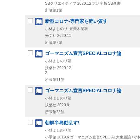
SBクリエイティブ
2020.12
大活字版
SB新書
所蔵館1館
新型コロナ-専門家を問い質す
小林よしのり, 泉美木蘭著
光文社
2020.11
所蔵館7館
ゴーマニズム宣言SPECIALコロナ論
小林よしのり著
扶桑社
2020.12
2
所蔵館11館
ゴーマニズム宣言SPECIALコロナ論
小林よしのり著
扶桑社
2020.8
所蔵館23館
朝鮮半島動乱す!
小林よしのり著
小学館
2019.6
ゴーマニズム宣言SPECIAL大東亜論 / 