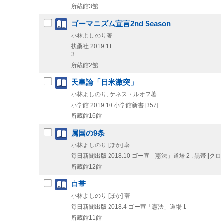
所蔵館3館
ゴーマニズム宣言2nd Season
小林よしのり著
扶桑社
2019.11
3
所蔵館2館
天皇論「日米激突」
小林よしのり, ケネス・ルオフ著
小学館
2019.10
小学館新書 [357]
所蔵館16館
属国の9条
小林よしのり [ほか] 著
毎日新聞出版
2018.10
ゴー宣「憲法」道場 2 . 黒帯||ク
所蔵館12館
白帯
小林よしのり [ほか] 著
毎日新聞出版
2018.4
ゴー宣「憲法」道場 1
所蔵館11館