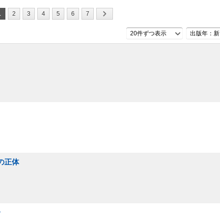
1
2
3
4
5
6
7
20件ずつ表示
出版年：新
の正体
論