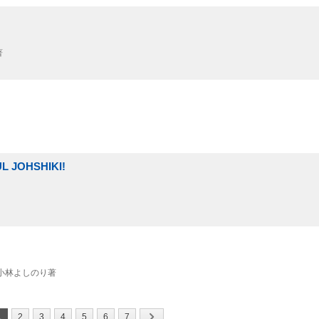
著
 JOHSHIKI!
/ 小林よしのり著
1
2
3
4
5
6
7