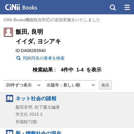
CiNii Books機能統合対応の追加実施をいたしました
飯田, 良明
イイダ, ヨシアキ
ID:DA08283940
同姓同名の著者を検索
検索結果
4件中 1-4 を表示
20件ずつ表示
出版年：新しい順
ネット社会の諸相
飯田良明, 松下慶太編著
学文社
2015.3
所蔵館72館
新・情報社会の現在