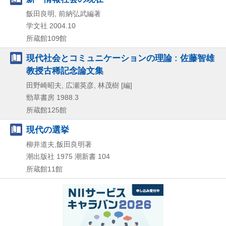
飯田良明, 前納弘武編著
学文社
2004.10
所蔵館109館
現代社会とコミュニケーションの理論 : 佐藤智雄
教授古稀記念論文集
田野崎昭夫, 広瀬英彦, 林茂樹 [編]
勁草書房
1988.3
所蔵館125館
現代の選挙
柳井道夫,飯田良明著
潮出版社
1975
潮新書 104
所蔵館11館