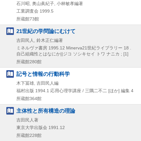
石川昭, 奥山眞紀子, 小林敏孝編著
工業調査会
1999.5
所蔵館73館
21世紀の学問論にむけて
吉田民人, 鈴木正仁編著
ミネルヴァ書房
1995.12
Minerva21世紀ライブラリー 18 .
自己組織性とはなにか||ジコ ソシキセイ トワ ナニカ ; [1]
所蔵館280館
記号と情報の行動科学
木下冨雄, 吉田民人編
福村出版
1994.1
応用心理学講座 / 三隅二不二 [ほか] 編集 4
所蔵館364館
主体性と所有構造の理論
吉田民人著
東京大学出版会
1991.12
所蔵館228館