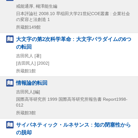
戒能通厚, 楜澤能生編
日本評論社
2008.10
早稲田大学21世紀COE叢書 : 企業社会
の変容と法創造 1
所蔵館149館
大文字の第2次科学革命 : 大文字パラダイムの6つ
の転回
吉田民人 [著]
[吉田民人]
[2002]
所蔵館1館
情報論的転回
吉田民人[編]
国際高等研究所
1999
国際高等研究所報告書 Report1998-
012
所蔵館3館
サイバネティック・ルネサンス : 知の閉塞性から
の脱却