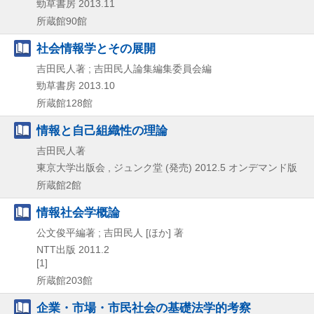
勁草書房
2013.11
所蔵館90館
社会情報学とその展開
吉田民人著 ; 吉田民人論集編集委員会編
勁草書房
2013.10
所蔵館128館
情報と自己組織性の理論
吉田民人著
東京大学出版会 , ジュンク堂 (発売)
2012.5
オンデマンド版
所蔵館2館
情報社会学概論
公文俊平編著 ; 吉田民人 [ほか] 著
NTT出版
2011.2
[1]
所蔵館203館
企業・市場・市民社会の基礎法学的考察