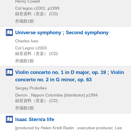
Henry Cowell
Col legno
c2001, p1999
録音資料（音楽） (CD)
所蔵館1館
Universe symphony ; Second symphony
Charles Ives
Col Legno
c2003
録音資料（音楽） (CD)
所蔵館1館
Violin concerto no. 1 in D major, op. 19 ; Violin
concerto no. 2 in G minor, op. 63
Sergey Prokofiev
Denon , Nippon Columbia [distributor]
p1994
録音資料（音楽） (CD)
所蔵館1館
Isaac Stern/a life
[produced by Helen Kristt Radin ; executive producer, Lee