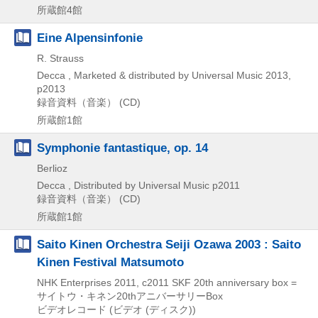
所蔵館4館
Eine Alpensinfonie
R. Strauss
Decca , Marketed & distributed by Universal Music
2013,
p2013
録音資料（音楽） (CD)
所蔵館1館
Symphonie fantastique, op. 14
Berlioz
Decca , Distributed by Universal Music
p2011
録音資料（音楽） (CD)
所蔵館1館
Saito Kinen Orchestra Seiji Ozawa 2003 : Saito
Kinen Festival Matsumoto
NHK Enterprises
2011, c2011
SKF 20th anniversary box =
サイトウ・キネン20thアニバーサリーBox
ビデオレコード (ビデオ (ディスク))