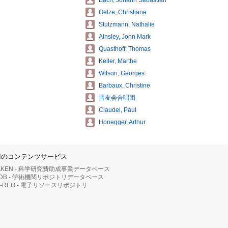
Bach, Johann Sebastian
Oelze, Christiane
Stutzmann, Nathalie
Ainsley, John Mark
Quasthoff, Thomas
Keller, Marthe
Wilson, Georges
Barbaux, Christine
晋友会合唱団
Claudel, Paul
Honegger, Arthur
IIのコンテンツサービス
AKEN - 科学研究費助成事業データベース
RDB - 学術機関リポジトリデータベース
II-REO - 電子リソースリポジトリ