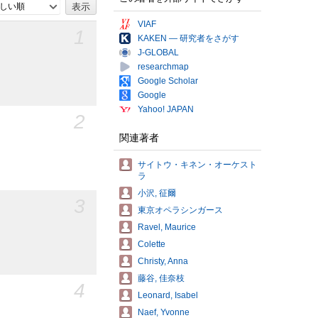
しい順
VIAF
1
KAKEN — 研究者をさがす
J-GLOBAL
researchmap
Google Scholar
Google
Yahoo! JAPAN
2
関連著者
サイトウ・キネン・オーケスト
ラ
小沢, 征爾
3
東京オペラシンガース
Ravel, Maurice
Colette
Christy, Anna
藤谷, 佳奈枝
4
Leonard, Isabel
Naef, Yvonne