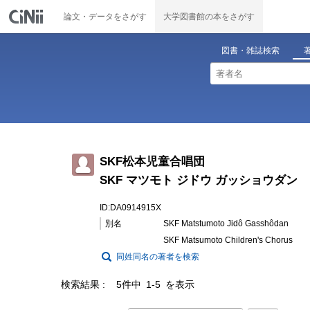
論文・データをさがす
大学図書館の本をさがす
図書・雑誌検索
SKF松本児童合唱団
SKF マツモト ジドウ ガッショウダン
ID:DA0914915X
別名
SKF Matstumoto Jidô Gasshôdan
SKF Matsumoto Children's Chorus
同姓同名の著者を検索
検索結果
5件中 1-5 を表示