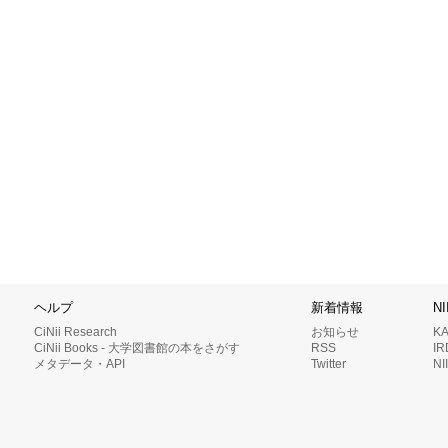
ヘルプ
新着情報
N
CiNii Research
お知らせ
K
CiNii Books - 大学図書館の本をさがす
RSS
I
メタデータ・API
Twitter
N