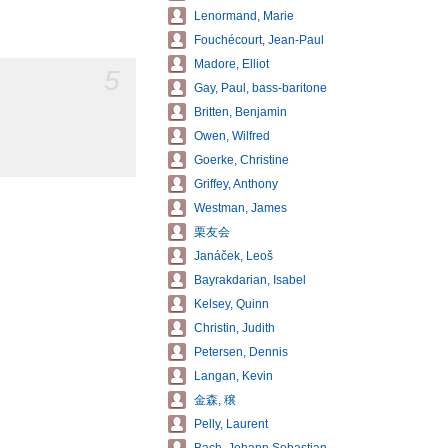
Lenormand, Marie
Fouchécourt, Jean-Paul
Madore, Elliot
5
Gay, Paul, bass-baritone
Britten, Benjamin
Owen, Wilfred
Goerke, Christine
Griffey, Anthony
Westman, James
栗友会
Janáček, Leoš
Bayrakdarian, Isabel
Kelsey, Quinn
Christin, Judith
Petersen, Dennis
Langan, Kevin
金森, 穣
Pelly, Laurent