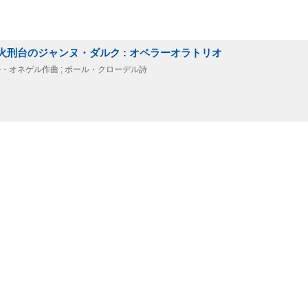
ratorio = 火刑台のジャンヌ・ダルク : オペラーオラトリオ
 = アルチュール・オネゲル作曲 ; ポール・クローデル詩