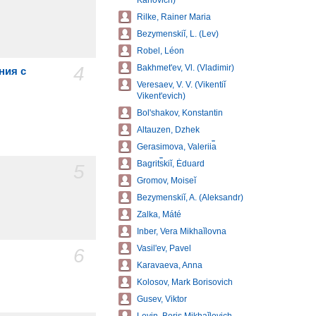
Karlovich)
Rilke, Rainer Maria
Bezymenskiĭ, L. (Lev)
Robel, Léon
4
Bakhmetʹev, Vl. (Vladimir)
ния с
Veresaev, V. V. (Vikentiĭ
Vikentʹevich)
Bolʹshakov, Konstantin
Altauzen, Dzhek
Gerasimova, Valerii︠a︡
Bagrit︠s︡kiĭ, Ėduard
5
Gromov, Moiseĭ
Bezymenskiĭ, A. (Aleksandr)
Zalka, Máté
Inber, Vera Mikhaĭlovna
Vasilʹev, Pavel
6
Karavaeva, Anna
Kolosov, Mark Borisovich
Gusev, Viktor