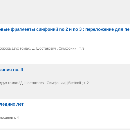
овые фрагменты синфоний no̲ 2 и no̲ 3 : переложение для пе
орока двух томах / Д. Шостакович . Симфонии ; т. 9
ония no. 4
ух томах / Д. Шостакович . Симфонии||||Simfonii ; т. 2
ледних лет
рсанов т. 4