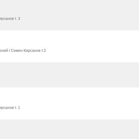
рсанов т. 3
ний / Семен Кирсанов т.2
рсанов т. 1