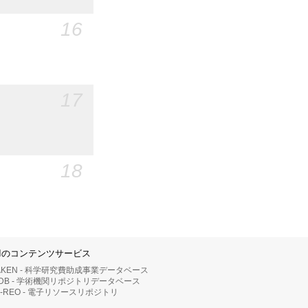
16
17
18
IIのコンテンツサービス
AKEN - 科学研究費助成事業データベース
RDB - 学術機関リポジトリデータベース
II-REO - 電子リソースリポジトリ