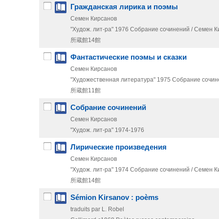
Гражданская лирика и поэмы
Семен Кирсанов
"Худож. лит-ра"
1976
Собрание сочинений / Семен Ки
所蔵館14館
Фантастические поэмы и сказки
Семен Кирсанов
"Художественная литература"
1975
Собрание сочине
所蔵館11館
Собрание сочинений
Семен Кирсанов
"Худож. лит-ра"
1974-1976
Лирические произведения
Семен Кирсанов
"Худож. лит-ра"
1974
Собрание сочинений / Семен Ки
所蔵館14館
Sémion Kirsanov : poèms
traduits par L. Robel