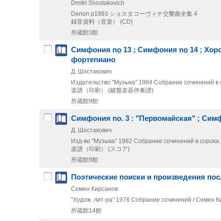
Dmitri Shostakovich
Denon
p1993
ショスタコーヴィチ交響曲全集 4
録音資料（音楽） (CD)
所蔵館3館
Симфония no̲ 13 ; Симфония no̲ 14 ; Хор
фортепиано
Д. Шостакович
Издательство "Музыка"
1984
Собрание сочинений в с
楽譜（印刷） (鍵盤楽器伴奏譜)
所蔵館9館
Симфония no. 3 : "Первомайская" ; Симф
Д. Шостакович
Изд-во "Музыка"
1982
Собрание сочинений в сорока дв
楽譜（印刷） (スコア)
所蔵館9館
Поэтические поиски и произведения пос
Семен Кирсанов
"Худож. лит-ра"
1976
Собрание сочинений / Семен Ки
所蔵館14館