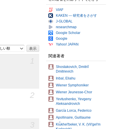
VIAF
KAKEN — 研究者をさがす
J-GLOBAL
researchmap
Google Scholar
Google
Yahoo! JAPAN
しい順
関連著者
1
Shostakovich, Dmitriĭ
Dmitrievich
Inbal, Eliahu
Wiener Symphoniker
Wiener Jeunesse-Chor
2
Yevtushenko, Yevgeny
Aleksandrovich
García Lorca, Federico
Apollinaire, Guillaume
3
Ki︠u︡khelʹbeker, V. K. (Vilʹgelʹm