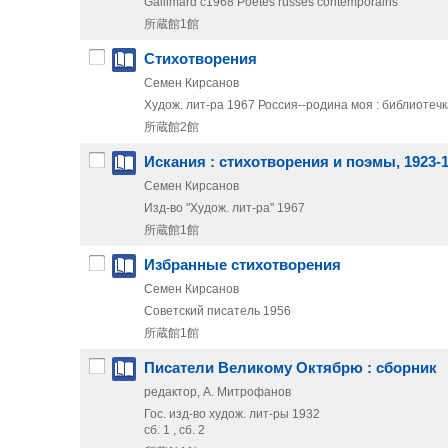
Gallimard
c1968
Poètes russes contemporains
所蔵館1館
Стихотворения
Семен Кирсанов
Худож. лит-ра
1967
Россия--родина моя : библиотечк
所蔵館2館
Искания : стихотворения и поэмы, 1923-
Семен Кирсанов
Изд-во "Худож. лит-ра"
1967
所蔵館1館
Избранные стихотворения
Семен Кирсанов
Советский писатель
1956
所蔵館1館
Писатели Великому Октябрю : сборник
редактор, А. Митрофанов
Гос. изд-во худож. лит-ры
1932
сб. 1 , сб. 2