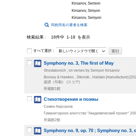
Kirsanov, Semion
Kirsanov, Simyon
Kirsanov, Semyon
同姓同名の著者を検索
検索結果
18件中 1-18 を表示
すべて選択：
新しいウィンドウで開く
Symphony no. 3, The first of May
Shostakovich ; on verses by Semyon Kirsanov
Boosey & Hawkes , Sikorski , Halstan [manufacture]
[20
楽譜（印刷） (スコア)
所蔵館1館
Стихотворения и поэмы
Семен Кирсанов
Гуманитарное агентство "Академический проект"
20
所蔵館2館
Symphony no. 9, op. 70 ; Symphony no. 3, o