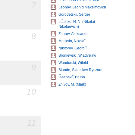
Levin, Boris Mikhaĭlovich
7
Leonov, Leonid Maksimovich
Gorodet︠s︡kiĭ, Sergeĭ
Li︠a︡shko, N. N. (Nikolaĭ
Nikolaevich)
8
Zharov, Aleksandr
Moskvin, Nikolaĭ
Nikiforov, Georgiĭ
Broniewski, Władysław
Wandurski, Witold
9
Stande, Stanisław Ryszard
I︠A︡senskiĭ, Bruno
Zhivov, M. (Mark)
10
11