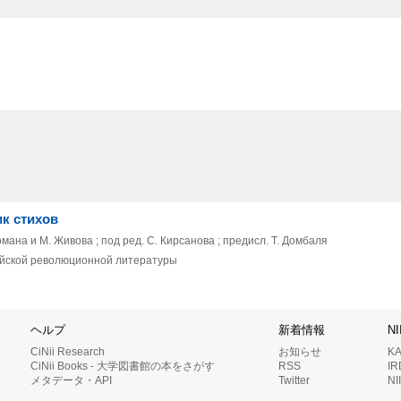
к стихов
 Романа и М. Живова ; под ред. С. Кирсанова ; предисл. Т. Домбаля
ейской революционной литературы
ヘルプ
新着情報
N
CiNii Research
お知らせ
K
CiNii Books - 大学図書館の本をさがす
RSS
I
メタデータ・API
Twitter
N