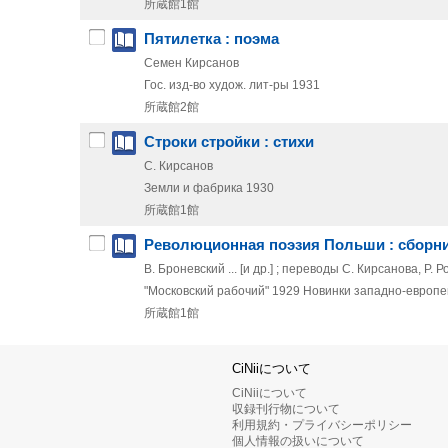
所蔵館1館
Пятилетка : поэма
Семен Кирсанов
Гос. изд-во худож. лит-ры
1931
所蔵館2館
Строки стройки : стихи
С. Кирсанов
Земли и фабрика
1930
所蔵館1館
Революционная поэзия Польши : сборни
В. Броневский ... [и др.] ; переводы С. Кирсанова, Р.
"Московский рабочий"
1929
Новинки западно-европ
所蔵館1館
CiNiiについて
CiNiiについて
収録刊行物について
利用規約・プライバシーポリシー
個人情報の扱いについて