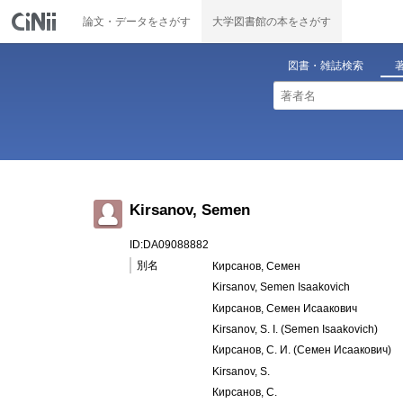
論文・データをさがす
大学図書館の本をさがす
図書・雑誌検索
Kirsanov, Semen
ID:DA09088882
別名
Кирсанов, Семен
Kirsanov, Semen Isaakovich
Кирсанов, Семен Исаакович
Kirsanov, S. I. (Semen Isaakovich)
Кирсанов, С. И. (Семен Исаакович)
Kirsanov, S.
Кирсанов, С.