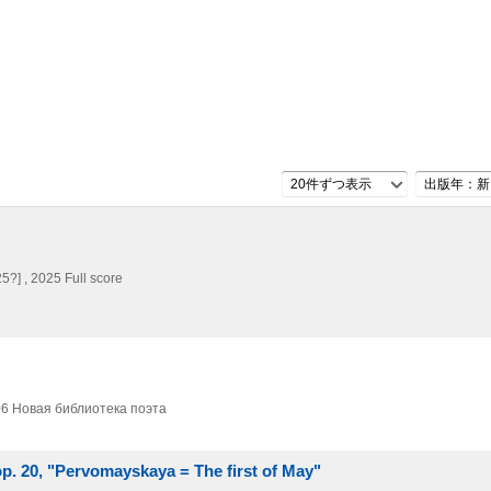
20件ずつ表示
出版年：新
25?] , 2025
Full score
06
Новая библиотека поэта
p. 20, "Pervomayskaya = The first of May"