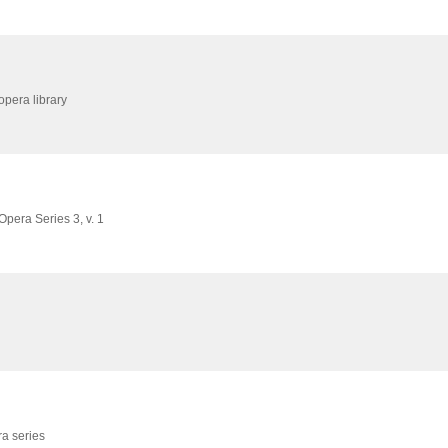
pera library
Opera Series 3,
v. 1
a series