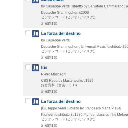
by Giuseppe Verdi ; libretto by Salvatore Cammarano ; aft
Deutsche Grammophon
c2006
ビデオレコード (ビデオ (ディスク))
所蔵館1館
La forza del destino
by Giuseppe Verdi
Deutsche Grammophon , Universal Music [distributor]
2
ビデオレコード (ビデオ (ディスク))
所蔵館1館
Iris
Pietro Mascagni
CBS Records Masterworks
c1989
録音資料（音楽） (CD)
所蔵館1館
La forza del destino
[Giuseppe Verdi ; libretto by Francesco Maria Piave]
Pioneer (distributor)
c1986
Pioneer classics . the Metro
ビデオレコード (ビデオ (ディスク))
所蔵館1館