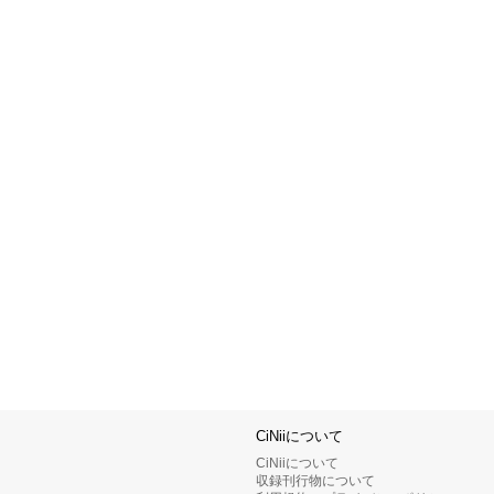
CiNiiについて
CiNiiについて
収録刊行物について