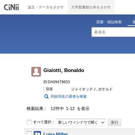
論文・データをさがす
大学図書館の本をさがす
図書・雑誌検索
Giaiotti, Bonaldo
ID:DA09479653
別名
ジャイオッティ, ボナルド
同姓同名の著者を検索
検索結果
12件中 1-12 を表示
すべて選択：
新しいウィンドウで開く
Luisa Miller