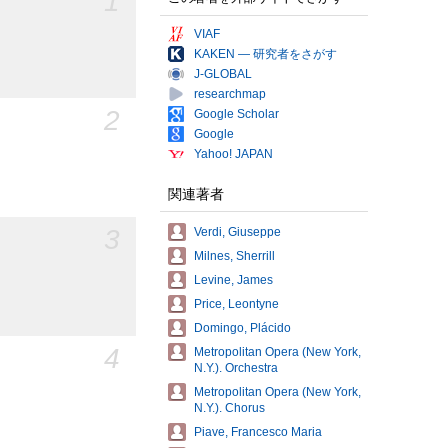
1
VIAF
KAKEN — 研究者をさがす
J-GLOBAL
researchmap
2
Google Scholar
Google
Yahoo! JAPAN
関連著者
3
Verdi, Giuseppe
Milnes, Sherrill
Levine, James
Price, Leontyne
Domingo, Plácido
4
Metropolitan Opera (New York,
N.Y.). Orchestra
Metropolitan Opera (New York,
N.Y.). Chorus
Piave, Francesco Maria