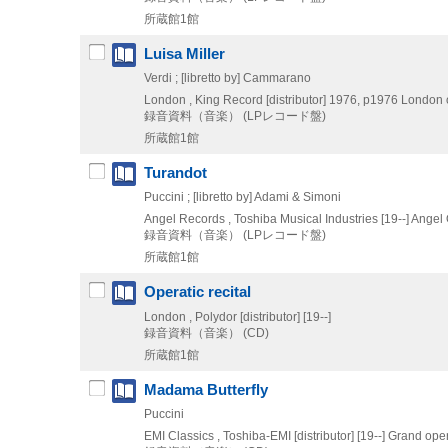
所蔵館1館
Luisa Miller
Verdi ; [libretto by] Cammarano
London , King Record [distributor]
1976, p1976
London o
録音資料（音楽） (LPレコード盤)
所蔵館1館
Turandot
Puccini ; [libretto by] Adami & Simoni
Angel Records , Toshiba Musical Industries
[19--]
Angel 
録音資料（音楽） (LPレコード盤)
所蔵館1館
Operatic recital
London , Polydor [distributor]
[19--]
録音資料（音楽） (CD)
所蔵館1館
Madama Butterfly
Puccini
EMI Classics , Toshiba-EMI [distributor]
[19--]
Grand oper