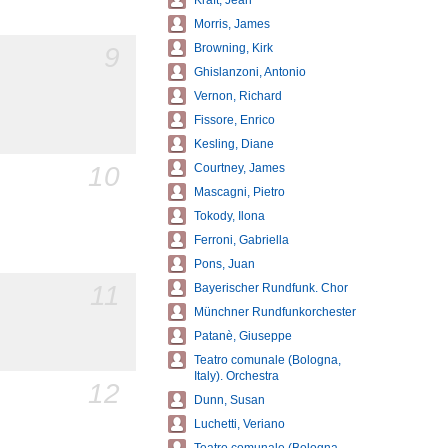
Kraft, Jean
Morris, James
9
Browning, Kirk
Ghislanzoni, Antonio
Vernon, Richard
Fissore, Enrico
Kesling, Diane
10
Courtney, James
Mascagni, Pietro
Tokody, Ilona
Ferroni, Gabriella
Pons, Juan
11
Bayerischer Rundfunk. Chor
Münchner Rundfunkorchester
Patanè, Giuseppe
Teatro comunale (Bologna,
Italy). Orchestra
12
Dunn, Susan
Luchetti, Veriano