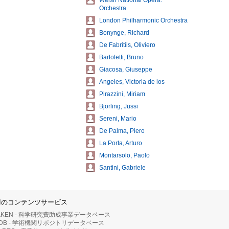
Welsh National Opera.
Orchestra
London Philharmonic Orchestra
Bonynge, Richard
De Fabritiis, Oliviero
Bartoletti, Bruno
Giacosa, Giuseppe
Angeles, Victoria de los
Pirazzini, Miriam
Björling, Jussi
Sereni, Mario
De Palma, Piero
La Porta, Arturo
Montarsolo, Paolo
Santini, Gabriele
IIのコンテンツサービス
AKEN - 科学研究費助成事業データベース
RDB - 学術機関リポジトリデータベース