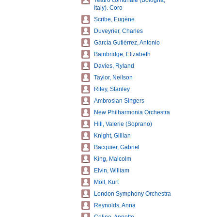
Teatro comunale (Bologna,
Italy). Coro
Scribe, Eugène
Duveyrier, Charles
García Gutiérrez, Antonio
Bainbridge, Elizabeth
Davies, Ryland
Taylor, Neilson
Riley, Stanley
Ambrosian Singers
New Philharmonia Orchestra
Hill, Valerie (Soprano)
Knight, Gillian
Bacquier, Gabriel
King, Malcolm
Elvin, William
Moll, Kurt
London Symphony Orchestra
Reynolds, Anna