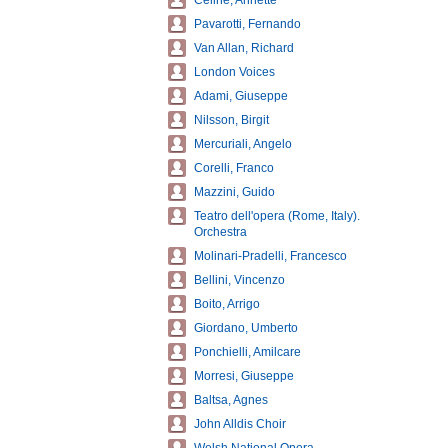
Celine, Annette
Pavarotti, Fernando
Van Allan, Richard
London Voices
Adami, Giuseppe
Nilsson, Birgit
Mercuriali, Angelo
Corelli, Franco
Mazzini, Guido
Teatro dell'opera (Rome, Italy).
Orchestra
Molinari-Pradelli, Francesco
Bellini, Vincenzo
Boito, Arrigo
Giordano, Umberto
Ponchielli, Amilcare
Morresi, Giuseppe
Baltsa, Agnes
John Alldis Choir