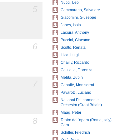
Nucci, Leo
5
Cammarano, Salvatore
Giacomini, Giuseppe
Jones, Isola
Laciura, Anthony
Puccini, Giacomo
6
Scotto, Renata
Illica, Luigi
Chailly, Riccardo
Cossotto, Fiorenza
Mehta, Zubin
7
Caballé, Montserrat
Pavarotti, Luciano
National Philharmonic
Orchestra (Great Britain)
Maag, Peter
8
Teatro dell'opera (Rome, Italy).
Coro
Schiller, Friedrich