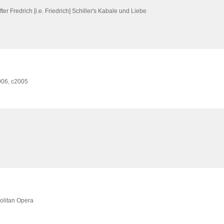
er Fredrich [i.e. Friedrich] Schiller's Kabale und Liebe
006, c2005
politan Opera