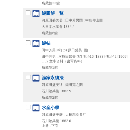
所蔵館23館
鯣圖解一覧
河原田盛美著 ; 田中芳男閲 ; 中島仰山圖
大日本水産會
1884.4
所蔵館6館
鯣帖
田中芳男 [輯] ; 河原田盛美 [圖]
田中芳男 : 河原田盛美 [写]
明治16 [1883]-明治42 [1909]
1 , 2
文字資料（書写資料）
所蔵館1館
漁家永續法
河原田盛美述 ; 織田完之閲
石川治兵衞
1882.5
所蔵館2館
水産小學
河原田盛美著 ; 大橋精次参訂
石川治兵衛
1882.6
上巻 , 下巻