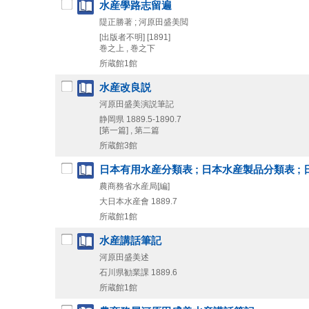
水産學路志留遍
隄正勝著 ; 河原田盛美閲
[出版者不明]
[1891]
巻之上 , 巻之下
所蔵館1館
水産改良説
河原田盛美演説筆記
静岡県
1889.5-1890.7
[第一篇] , 第二篇
所蔵館3館
日本有用水産分類表 ; 日本水産製品分類表 ;
農商務省水産局[編]
大日本水産會
1889.7
所蔵館1館
水産講話筆記
河原田盛美述
石川県勧業課
1889.6
所蔵館1館