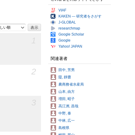
VIAF
KAKEN — 研究者をさがす
J-GLOBAL
しい順
researchmap
Google Scholar
1
Google
Yahoo! JAPAN
関連著者
2
田中, 芳男
隄, 靜齋
農商務省水産局
山本, 由方
増田, 昭子
3
高江洲, 昌哉
中野, 泰
中林, 広一
島根県