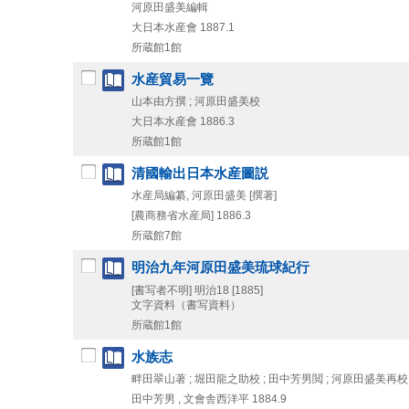
河原田盛美編輯
大日本水産會
1887.1
所蔵館1館
水産貿易一覽
山本由方撰 ; 河原田盛美校
大日本水産會
1886.3
所蔵館1館
清國輸出日本水産圖説
水産局編纂, 河原田盛美 [撰著]
[農商務省水産局]
1886.3
所蔵館7館
明治九年河原田盛美琉球紀行
[書写者不明]
明治18 [1885]
文字資料（書写資料）
所蔵館1館
水族志
畔田翠山著 ; 堀田龍之助校 ; 田中芳男閲 ; 河原田盛美再校
田中芳男 , 文會舎西洋平
1884.9