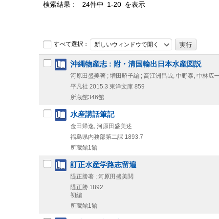
検索結果
24件中 1-20 を表示
すべて選択：
新しいウィンドウで開く
沖縄物産志 : 附・清国輸出日本水産図説
河原田盛美著 ; 増田昭子編 ; 高江洲昌哉, 中野泰, 中林広
平凡社
2015.3
東洋文庫 859
所蔵館346館
水産講話筆記
金田帰逸, 河原田盛美述
福島県内務部第二課
1893.7
所蔵館1館
訂正水産学路志留遍
隄正勝著 ; 河原田盛美閲
隄正勝
1892
初編
所蔵館1館