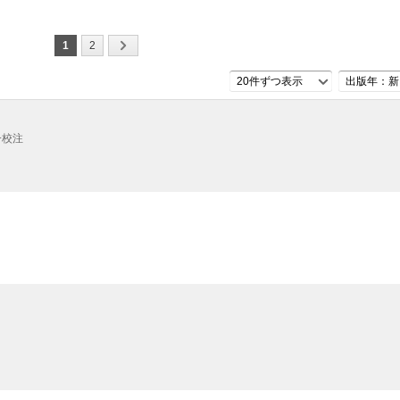
1
2
20件ずつ表示
出版年：新
一校注