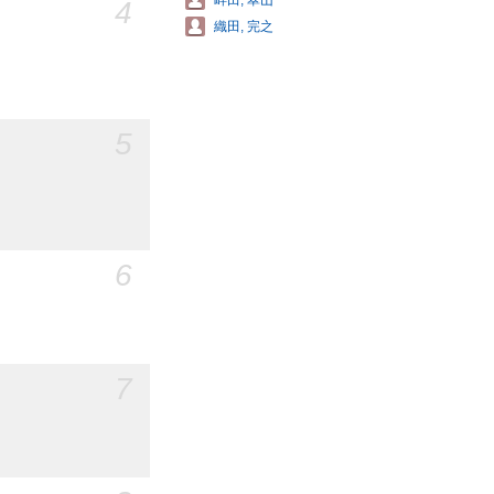
畔田, 翠山
4
織田, 完之
5
6
7