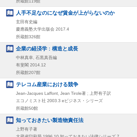
所蔵館119館
人手不足なのになぜ賃金が上がらないのか
玄田有史編
慶應義塾大学出版会
2017.4
所蔵館326館
企業の経済学 : 構造と成長
中林真幸, 石黒真吾編
有斐閣
2014.12
所蔵館207館
テレコム産業における競争
Jean-Jacques Laffont, Jean Tirole著 ; 上野有子訳
エコノミスト社
2003.3
eビジネス・シリーズ
所蔵館50館
知っておきたい製造物責任法
上野有子著
大蔵省印刷局
1996.10
知っておきたい法律シリーズ 7