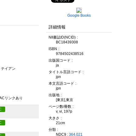
Google Books
詳細情報
NII書誌ID(NCID)
BC18439308
ISBN
9784502438516
出版国コード
ja
ク テイアン
タイトル言語コード
jpn
本文言語コード
jpn
出版地
PACリンクあり
[東京],東京
ページ数/冊数
C
v, vi, 197p
大きさ
C
21cm
分類
NDC9 :
364.021