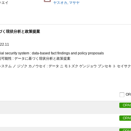
キエイ
ヤスオカ, マサヤ
基づく現状分析と政策提案
2.11
ial security system : data‐based fact findings and policy proposals
可能性 : データに基づく現状分析と政策提案
システム ノ ジゾク カノウセイ : データ ニ モトズク ゲンジョウ ブンセキ ト セイサ
O
OPA
OPA