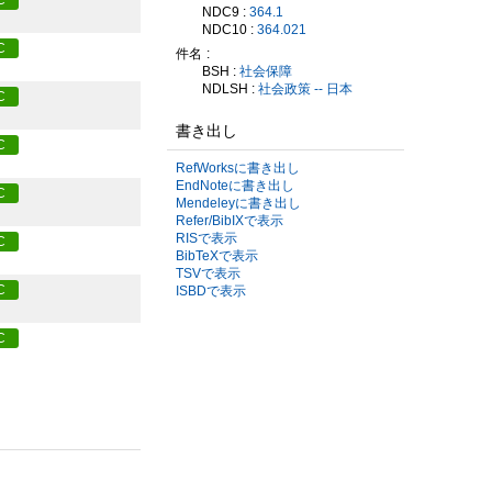
C
NDC9 :
364.1
NDC10 :
364.021
C
件名
BSH :
社会保障
NDLSH :
社会政策 -- 日本
C
書き出し
C
RefWorksに書き出し
EndNoteに書き出し
C
Mendeleyに書き出し
Refer/BibIXで表示
RISで表示
C
BibTeXで表示
TSVで表示
C
ISBDで表示
C