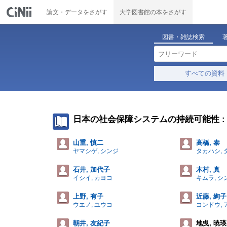
論文・データをさがす
大学図書館の本をさがす
図書・雑誌検索
すべての資料
日本の社会保障システムの持続可能性 
山重, 慎二
高橋, 泰
ヤマシゲ, シンジ
タカハシ, 
石井, 加代子
木村, 真
イシイ, カヨコ
キムラ, シ
上野, 有子
近藤, 絢子
ウエノ, ユウコ
コンドウ, 
朝井, 友紀子
地曵, 暁瑛