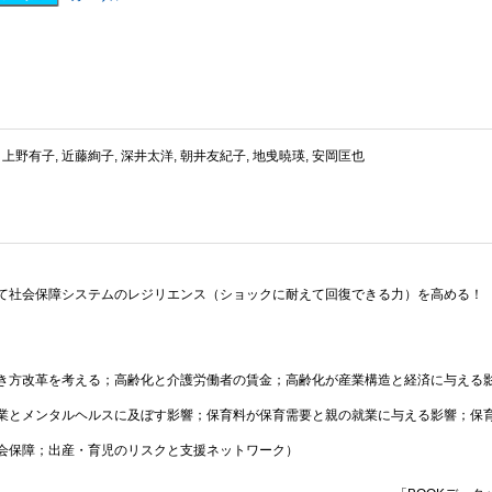
 上野有子, 近藤絢子, 深井太洋, 朝井友紀子, 地曵暁瑛, 安岡匡也
て社会保障システムのレジリエンス（ショックに耐えて回復できる力）を高める！
き方改革を考える；高齢化と介護労働者の賃金；高齢化が産業構造と経済に与える
業とメンタルヘルスに及ぼす影響；保育料が保育需要と親の就業に与える影響；保
会保障；出産・育児のリスクと支援ネットワーク）