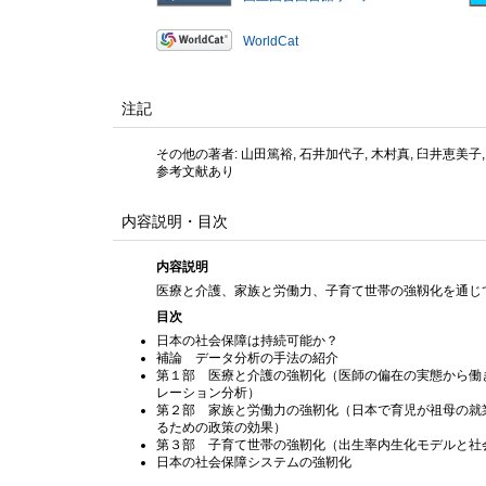
WorldCat
注記
その他の著者: 山田篤裕, 石井加代子, 木村真, 臼井恵美子,
参考文献あり
内容説明・目次
内容説明
医療と介護、家族と労働力、子育て世帯の強靱化を通じ
目次
日本の社会保障は持続可能か？
補論 データ分析の手法の紹介
第１部 医療と介護の強靭化（医師の偏在の実態から働
レーション分析）
第２部 家族と労働力の強靭化（日本で育児が祖母の就
るための政策の効果）
第３部 子育て世帯の強靭化（出生率内生化モデルと社
日本の社会保障システムの強靭化