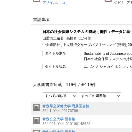
アサイ, ユキコ
ジビキ, ア
書誌事項
日本の社会保障システムの持続可能性 : データに
山重慎二編著 ; 高橋泰 [ほか] 著
中央経済社 , 中央経済グループパブリッシング (発売), 202
タイトル別名
Sustainability of Japanese soc
日本の社会保障システムの持続
タイトル読み
ニホン ノ シャカイ ホショウ 
大学図書館所蔵
119
件 /
全
119
件
すべての地域
すべての図書館
青森県立保健大学 附属図書館
364.1||Y44
00176799
青森公立大学 図書館
364.021||Y44
010100148625