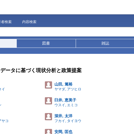
著者検索
内容検索
図書
雑誌
: データに基づく現状分析と政策提案
山田, 篤裕
タイ
ヤマダ, アツヒロ
臼井, 恵美子
ン
ウスイ, エミコ
深井, 太洋
アヤコ
フカイ, タイヨウ
安岡, 匡也