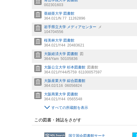
青山学院大学 図書館
002301603
亜細亜大学 図書館
364.021/N 77
11262896
岩手県立大学 メディアセンター
メ
104704556
桜美林大学 図書館
364.021/Y44
20483621
大阪経済大学 図書館
図
364/Yam
50105836
大阪公立大学 杉本図書館
図書館
364.021//Y44//5759
61100057597
大阪産業大学 綜合図書館
364.02/116
06056824
大阪商業大学 図書館
364.021/Y44
0565548
すべての所蔵館を表示
この図書・雑誌をさがす
国立国会図書館サーチ