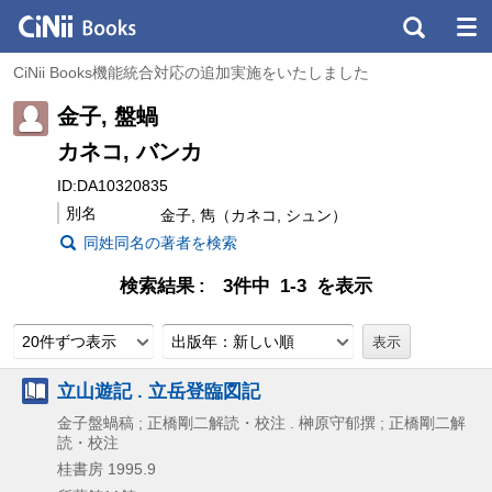
CiNii Books機能統合対応の追加実施をいたしました
金子, 盤蝸
カネコ, バンカ
ID:DA10320835
別名
金子, 雋（カネコ, シュン）
同姓同名の著者を検索
検索結果
3件中 1-3 を表示
20件ずつ表示
出版年：新しい順
立山遊記 . 立岳登臨図記
金子盤蝸稿 ; 正橋剛二解読・校注 . 榊原守郁撰 ; 正橋剛二解
読・校注
桂書房
1995.9