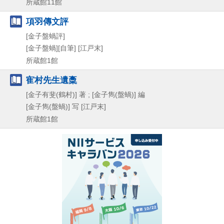
所蔵館11館
項羽傳文評
[金子盤蝸評]
[金子盤蝸][自筆]
[江戸末]
所蔵館1館
寉村先生遺稾
[金子有斐(鶴村)] 著 ; [金子雋(盤蝸)] 編
[金子雋(盤蝸)] 写
[江戸末]
所蔵館1館