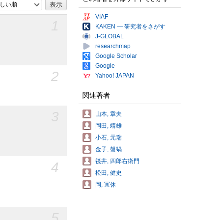
しい順
VIAF
1
KAKEN — 研究者をさがす
J-GLOBAL
researchmap
Google Scholar
Google
2
Yahoo! JAPAN
関連著者
3
山本, 章夫
岡田, 靖雄
小石, 元瑞
金子, 盤蝸
筏井, 四郎右衛門
4
松田, 健史
岡, 冝休
5