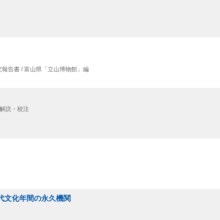
報告書 / 富山県「立山博物館」編
剛二解読・校注
時代文化年間の永久機関