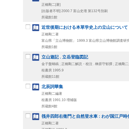
正橋剛二[著]
[出版者不明]
2000.7
富山史壇 第132号別刷
所蔵館1館
近世後期における本草学史上の立山について
正橋剛二著
富山県「立山博物館」
1999.3
富山県立山博物館調査研究
所蔵館1館
立山遊記 . 立岳登臨図記
金子盤蝸稿 ; 正橋剛二解読・校注 . 榊原守郁撰 ; 正橋
桂書房
1995.9
所蔵館11館
北辰詞華集
正橋剛二編著
桂書房
1991.10
増補版
所蔵館4館
筏井四郎右衛門と自然登水車 : わが国江戸
正橋剛二著