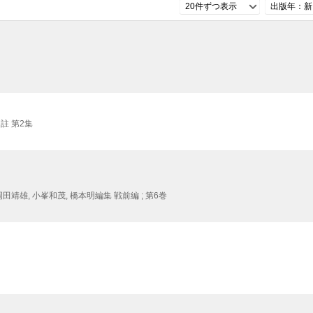
20件ずつ表示
出版年：新
註 第2集
岡田靖雄,
小峯和茂,
橋本明編集 戦前編 ; 第6巻