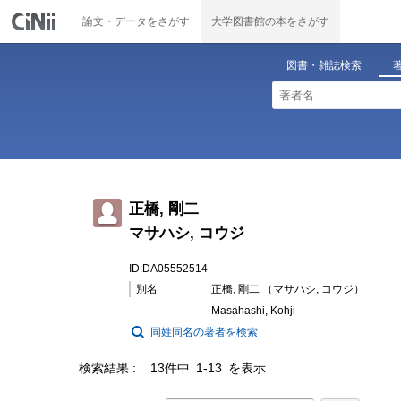
論文・データをさがす
大学図書館の本をさがす
図書・雑誌検索
正橋, 剛二
マサハシ, コウジ
ID:DA05552514
別名
正橋, 剛二 （マサハシ, コウジ）
Masahashi, Kohji
同姓同名の著者を検索
検索結果
13件中 1-13 を表示