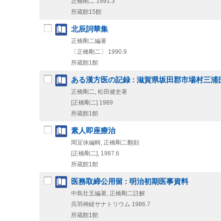
正橋剛二
1991.3
所蔵館15館
北辰詞華集
正橋剛二編著
〔正橋剛二〕
1990.9
所蔵館1館
ある漢方医の記録 : 滋賀県坂田郡市場村三浦
正橋剛二, 松田健史著
[正橋剛二]
1989
所蔵館1館
素人即座療治
岡冝休編輯, 正橋剛二翻刻
[正橋剛二], 1987.6
所蔵館1館
医務取締公用留 : 明治初期医事資料
中島壮五編著, 正橋剛二註解
呉羽神経サナトリウム
1986.7
所蔵館1館