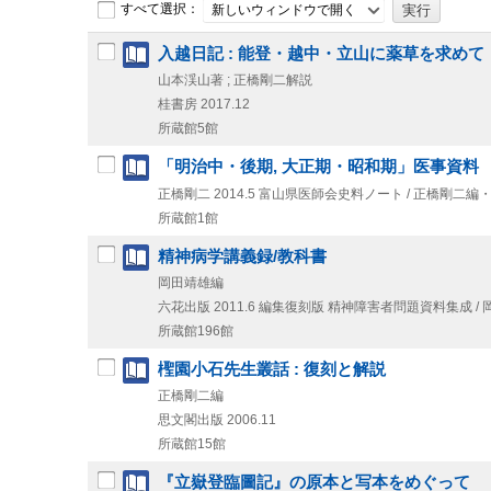
すべて選択：
新しいウィンドウで開く
入越日記 : 能登・越中・立山に薬草を求めて
山本渓山著 ; 正橋剛二解説
桂書房
2017.12
所蔵館5館
「明治中・後期, 大正期・昭和期」医事資料
正橋剛二
2014.5
富山県医師会史料ノート / 正橋剛二編・
所蔵館1館
精神病学講義録/教科書
岡田靖雄編
六花出版
2011.6
編集復刻版
精神障害者問題資料集成 / 
所蔵館196館
檉園小石先生叢話 : 復刻と解説
正橋剛二編
思文閣出版
2006.11
所蔵館15館
『立嶽登臨圖記』の原本と写本をめぐって