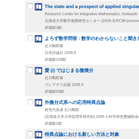
The state and a prospect of applied singular
Research Center for Integrative Mathematics, Hokkaido 
北海道大学数学連携研究センター
[2009.3]
RCIM proceed
所蔵館3館
よろず数学問答 : 数学のわからないこと聞
石川剛郎著
日本評論社
2008.9
所蔵館109館
愛 (i) ではじまる微積分
石川剛郎著
プレアデス出版
2008.4
所蔵館58館
外微分式系への応用特異点論
研究代表者 石川剛郎
[北海道大学大学院理学研究科]
2006.3
科学研究費補助金(
所蔵館1館
特異点論における新しい方法と対象