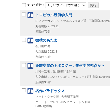
すべて選択：
新しいウィンドウで開く
トロピカル幾何学入門
D.マクラガン, B.シュツルムフェルズ著 ; 石川剛郎 [ほか]
丸善出版
2023.11
所蔵館79館
微積のあたま
石川剛郎著
共立出版
2022.8
所蔵館73館
距離空間のトポロジー : 幾何学的視点から
川村一宏著 ; 石川剛郎 [ほか] 編
共立出版
2022.2
ひろがるトポロジー / 石川剛郎 [ほか] 
所蔵館93館
名作パラドックス
マット・クック著 : 大光明宜孝訳
ニュートンプレス
2022.2
ニュートン新書
Part2 物理編