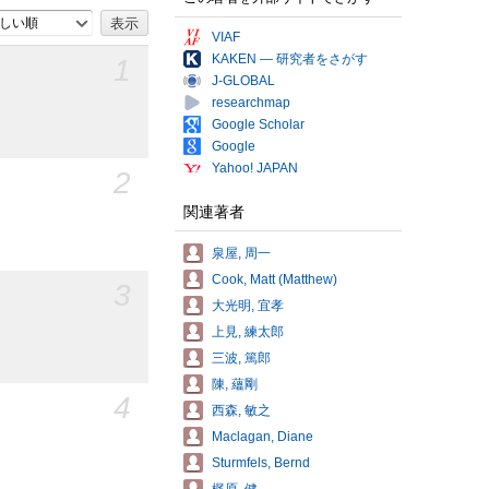
しい順
VIAF
KAKEN — 研究者をさがす
1
J-GLOBAL
researchmap
Google Scholar
Google
Yahoo! JAPAN
2
関連著者
泉屋, 周一
Cook, Matt (Matthew)
3
大光明, 宜孝
上見, 練太郎
三波, 篤郎
陳, 蘊剛
4
西森, 敏之
Maclagan, Diane
Sturmfels, Bernd