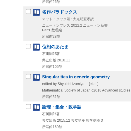
所蔵館26館
名作パラドックス
マット・クック著 : 大光明宜孝訳
ニュートンプレス
2022.2
ニュートン新書
Part1 数理編
所蔵館28館
位相のあたま
石川剛郎著
共立出版
2018.11
所蔵館105館
Singularities in generic geometry
edited by Shyuichi Izumiya ... [et al.]
Mathematical Society of Japan
c2018
Advanced studies 
所蔵館31館
論理・集合・数学語
石川剛郎著
共立出版
2015.12
共立講座 数学探検 3
所蔵館169館