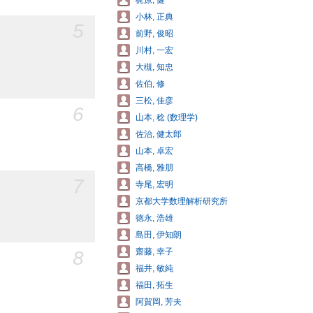
梶原, 健
小林, 正典
5
前野, 俊昭
川村, 一宏
大槻, 知忠
佐伯, 修
三松, 佳彦
6
山本, 稔 (数理学)
佐治, 健太郎
山本, 卓宏
高橋, 雅朋
7
寺尾, 宏明
京都大学数理解析研究所
徳永, 浩雄
島田, 伊知朗
齋藤, 幸子
8
福井, 敏純
福田, 拓生
阿賀岡, 芳夫