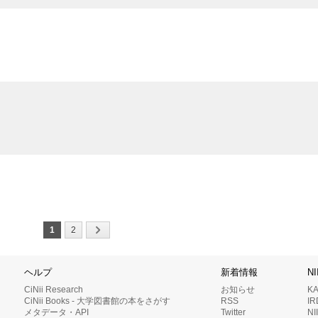
1
2
ヘルプ
新着情報
N
CiNii Research
お知らせ
K
CiNii Books - 大学図書館の本をさがす
RSS
I
メタデータ・API
Twitter
N