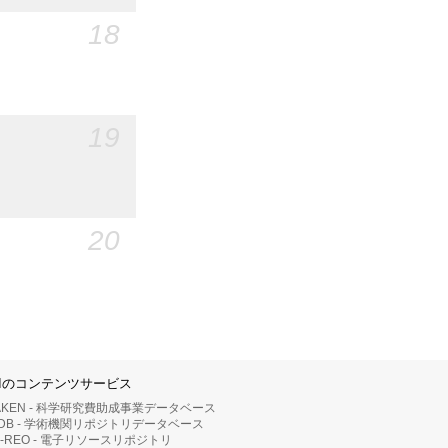
18
19
20
IIのコンテンツサービス
AKEN - 科学研究費助成事業データベース
RDB - 学術機関リポジトリデータベース
II-REO - 電子リソースリポジトリ