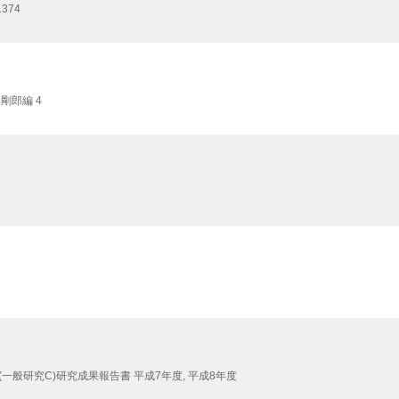
374
剛郎編 4
一般研究C)研究成果報告書 平成7年度,
平成8年度