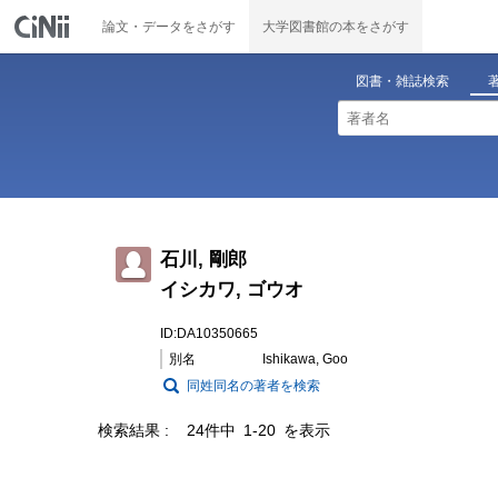
論文・データをさがす
大学図書館の本をさがす
図書・雑誌検索
石川, 剛郎
イシカワ, ゴウオ
ID:DA10350665
別名
Ishikawa, Goo
同姓同名の著者を検索
検索結果
24件中 1-20 を表示