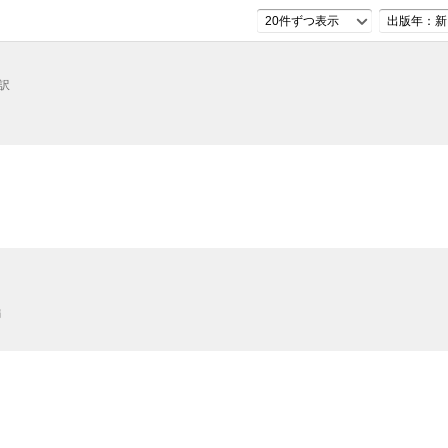
20件ずつ表示
出版年：新
 訳
編