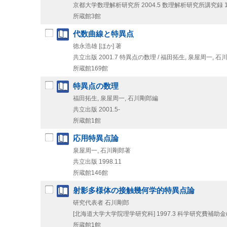
京都大学数理解析研究所
2004.5
数理解析研究所講究録 1
所蔵館3館
代数曲線と特異点
徳永浩雄 [ほか] 著
共立出版
2001.7
特異点の数理 / 福田拓生,
泉屋周一,
石川
所蔵館169館
特異点の数理
福田拓生, 泉屋周一, 石川剛郎編
共立出版
2001.5-
所蔵館1館
応用特異点論
泉屋周一, 石川剛郎著
共立出版
1998.11
所蔵館146館
射影多様体の接触幾何学的特異点論
研究代表者 石川剛郎
[北海道大学大学院理学研究科]
1997.3
科学研究費補助金(
所蔵館1館