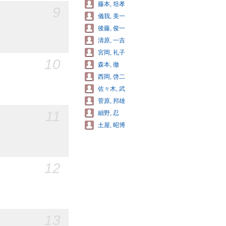
藤本, 坦孝
9
儀我, 美一
後藤, 俊一
清原, 一吉
宮岡, 礼子
10
森本, 徹
西岡, 啓二
佐々木, 武
菅原, 邦雄
11
細野, 忍
土屋, 昭博
12
13