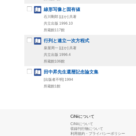
線形写像と固有値
石川剛郎 [ほか] 共著
共立出版
1996.10
所蔵館117館
行列と連立一次方程式
泉屋周一 [ほか] 共著
共立出版
1996.4
所蔵館106館
田中昇先生還暦記念論文集
[出版者不明]
1994
所蔵館1館
CiNiiについて
CiNiiについて
収録刊行物について
利用規約・プライバシーポリシー