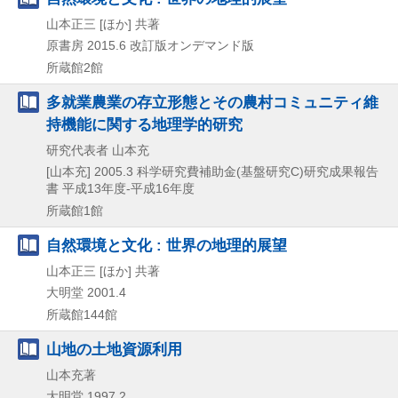
山本正三 [ほか] 共著
原書房
2015.6
改訂版オンデマンド版
所蔵館2館
多就業農業の存立形態とその農村コミュニティ維
持機能に関する地理学的研究
研究代表者 山本充
[山本充]
2005.3
科学研究費補助金(基盤研究C)研究成果報告
書 平成13年度-平成16年度
所蔵館1館
自然環境と文化 : 世界の地理的展望
山本正三 [ほか] 共著
大明堂
2001.4
所蔵館144館
山地の土地資源利用
山本充著
大明堂
1997.2