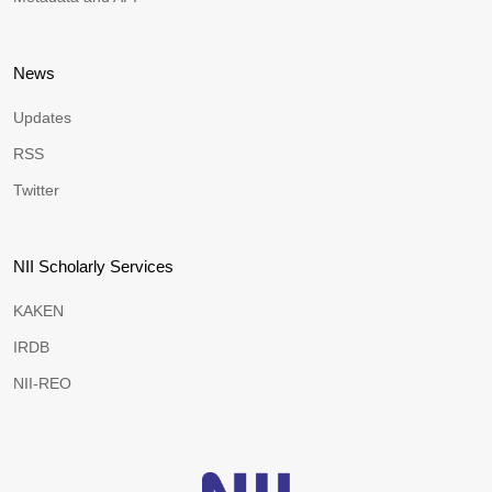
News
Updates
RSS
Twitter
NII Scholarly Services
KAKEN
IRDB
NII-REO