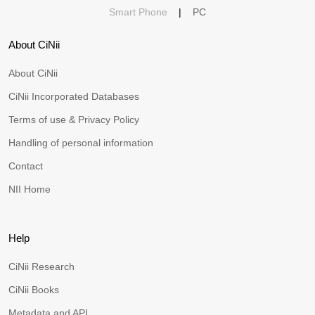
Smart Phone
|
PC
About CiNii
About CiNii
CiNii Incorporated Databases
Terms of use & Privacy Policy
Handling of personal information
Contact
NII Home
Help
CiNii Research
CiNii Books
Metadata and API