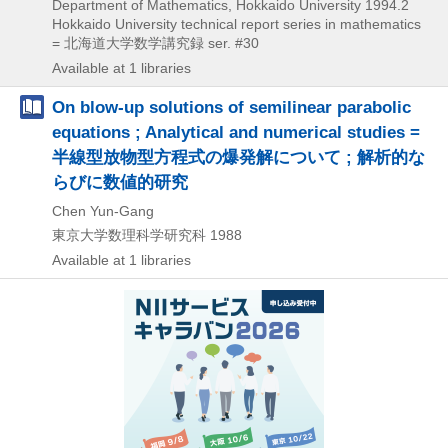
Department of Mathematics, Hokkaido University
1994.2
Hokkaido University technical report series in mathematics
= 北海道大学数学講究録 ser. #30
Available at 1 libraries
On blow-up solutions of semilinear parabolic
equations ; Analytical and numerical studies =
半線型放物型方程式の爆発解について ; 解析的な
らびに数値的研究
Chen Yun-Gang
東京大学数理科学研究科
1988
Available at 1 libraries