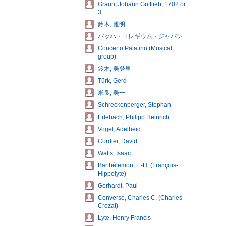
Graun, Johann Gottlieb, 1702 or
3
鈴木, 雅明
バッハ・コレギウム・ジャパン
Concerto Palatino (Musical
group)
鈴木, 美登里
Türk, Gerd
米良, 美一
Schreckenberger, Stephan
Erlebach, Philipp Heinrich
Vogel, Adelheid
Cordier, David
Watts, Isaac
Barthélemon, F.-H. (François-
Hippolyte)
Gerhardt, Paul
Converse, Charles C. (Charles
Crozat)
Lyte, Henry Francis