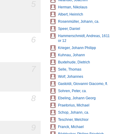
Neander, Joachim
5
Herman, Nikolaus
Albert, Heinrich
Rosenmüller, Johann, ca.
Speer, Daniel
Hammerschmidt, Andreas, 1611
6
or 12
Krieger, Johann Philipp
Kuhnau, Johann
Buxtehude, Dietrich
7
Selle, Thomas
Wolf, Johannes
Gastoldi, Giovanni Giacomo, fl.
Sohren, Peter, ca.
8
Ebeling, Johann Georg
Praetorius, Michael
Schop, Johann, ca.
Teschner, Melchior
9
Franck, Michael