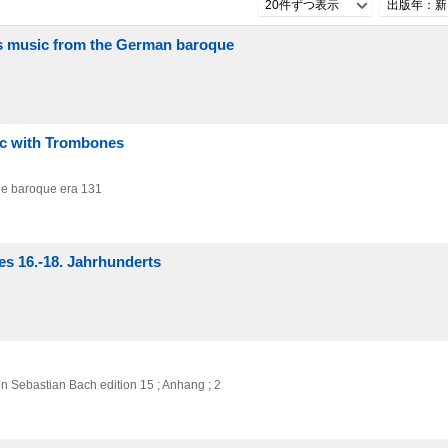
20件ずつ表示
出版年：新
s music from the German baroque
ic with Trombones
the baroque era 131
es 16.-18. Jahrhunderts
 Sebastian Bach edition 15 ; Anhang ; 2