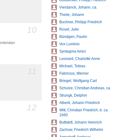
Böddecker, Philipp Friedrich
Vierdanck, Johann, ca.
Theile, Johann
Buchner, Philipp Friedrich
10
Roset, Julie
Bündgen, Paulin
enkmäler
Vox Luminis
Syntagma Amici
Leonard, Charlotte Anne
Michael, Tobias
11
Fabricius, Werner
Briegel, Wolfgang Carl
Schulze, Christian Andreas, ca.
Strungk, Delphin
Alberti, Johann Friedrich
12
Witt, Christian Friedrich, b. ca.
1660
Buttstett, Johann Heinrich
Zachow, Friedrich Wilhelm