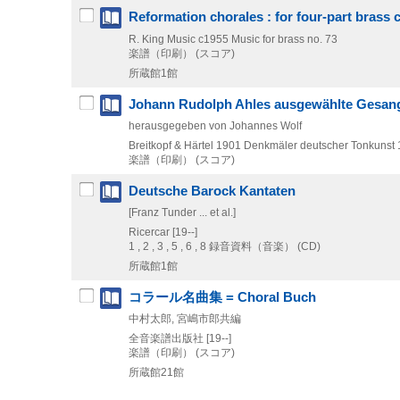
Reformation chorales : for four-part brass 
R. King Music
c1955
Music for brass no. 73
楽譜（印刷） (スコア)
所蔵館1館
Johann Rudolph Ahles ausgewählte Gesang
herausgegeben von Johannes Wolf
Breitkopf & Härtel
1901
Denkmäler deutscher Tonkunst 1
楽譜（印刷） (スコア)
Deutsche Barock Kantaten
[Franz Tunder ... et al.]
Ricercar
[19--]
1 , 2 , 3 , 5 , 6 , 8
録音資料（音楽） (CD)
所蔵館1館
コラール名曲集 = Choral Buch
中村太郎, 宮嶋市郎共編
全音楽譜出版社
[19--]
楽譜（印刷） (スコア)
所蔵館21館