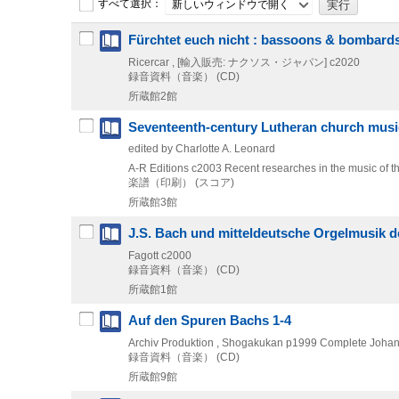
すべて選択：
新しいウィンドウで開く
Fürchtet euch nicht : bassoons & bombard
Ricercar , [輸入販売: ナクソス・ジャパン]
c2020
録音資料（音楽） (CD)
所蔵館2館
Seventeenth-century Lutheran church mus
edited by Charlotte A. Leonard
A-R Editions
c2003
Recent researches in the music of 
楽譜（印刷） (スコア)
所蔵館3館
J.S. Bach und mitteldeutsche Orgelmusik d
Fagott
c2000
録音資料（音楽） (CD)
所蔵館1館
Auf den Spuren Bachs 1-4
Archiv Produktion , Shogakukan
p1999
Complete Johann
録音資料（音楽） (CD)
所蔵館9館