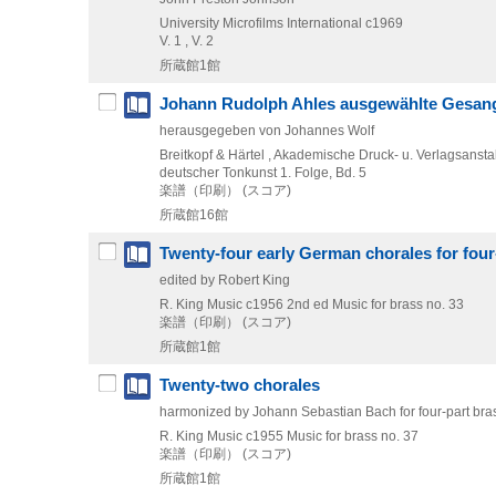
University Microfilms International
c1969
V. 1 , V. 2
所蔵館1館
Johann Rudolph Ahles ausgewählte Gesang
herausgegeben von Johannes Wolf
Breitkopf & Härtel , Akademische Druck- u. Verlagsanstal
deutscher Tonkunst 1. Folge,
Bd. 5
楽譜（印刷） (スコア)
所蔵館16館
Twenty-four early German chorales for four
edited by Robert King
R. King Music
c1956
2nd ed
Music for brass no. 33
楽譜（印刷） (スコア)
所蔵館1館
Twenty-two chorales
harmonized by Johann Sebastian Bach for four-part bras
R. King Music
c1955
Music for brass no. 37
楽譜（印刷） (スコア)
所蔵館1館