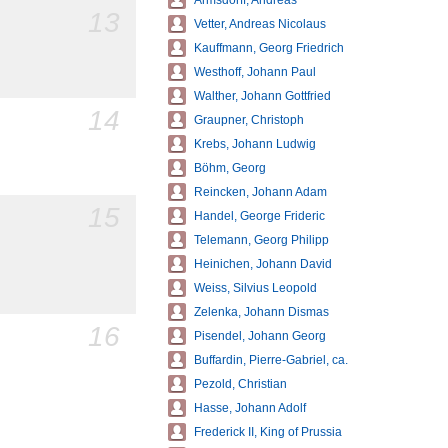
Armsdorff, Andreas
13
Vetter, Andreas Nicolaus
Kauffmann, Georg Friedrich
Westhoff, Johann Paul
Walther, Johann Gottfried
14
Graupner, Christoph
Krebs, Johann Ludwig
Böhm, Georg
Reincken, Johann Adam
15
Handel, George Frideric
Telemann, Georg Philipp
Heinichen, Johann David
Weiss, Silvius Leopold
Zelenka, Johann Dismas
16
Pisendel, Johann Georg
Buffardin, Pierre-Gabriel, ca.
Pezold, Christian
Hasse, Johann Adolf
Frederick II, King of Prussia