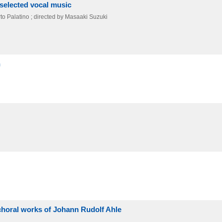
selected vocal music
o Palatino ; directed by Masaaki Suzuki
n
 choral works of Johann Rudolf Ahle