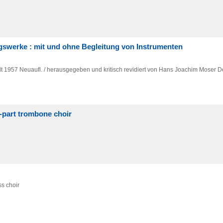
swerke : mit und ohne Begleitung von Instrumenten
t
1957
Neuaufl. / herausgegeben und kritisch revidiert von Hans Joachim Moser
D
-part trombone choir
s choir