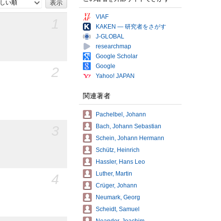
しい順
VIAF
1
KAKEN — 研究者をさがす
J-GLOBAL
researchmap
Google Scholar
Google
2
Yahoo! JAPAN
関連著者
Pachelbel, Johann
3
Bach, Johann Sebastian
Schein, Johann Hermann
Schütz, Heinrich
Hassler, Hans Leo
Luther, Martin
4
Crüger, Johann
Neumark, Georg
Scheidt, Samuel