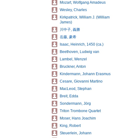
Mozart, Wolfgang Amadeus
Wesley, Charles
Kirkpatrick, William J. (William
James)
川中子, 義勝
岳藤, 豪希
Isaac, Heinrich, 1450 (ca.)
Beethoven, Ludwig van
Lambel, Wenzel
Bruckner, Anton
Kindermann, Johann Erasmus
Cesare, Giovanni Martino
MacLeod, Stephan
Breit, Edda
Sondermann, Jörg
Triton Trombone Quartet
Moser, Hans Joachim
King, Robert
Steuerlein, Johann