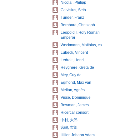
Nicolai, Philipp
Calvisius, Seth
Tunder, Franz
Bernhard, Christoph
Leopold I, Holy Roman
Emperor
Weckmann, Matthias, ca.
Lübeck, Vincent
Ledroit, Henri
Reyghere, Greta de
Mey, Guy de
Egmond, Max van
Mellon, Agnès
Visse, Dominique
Bowman, James
Ricercar consort
中村, 太郎
宮嶋, 市郎
Hiller, Johann Adam