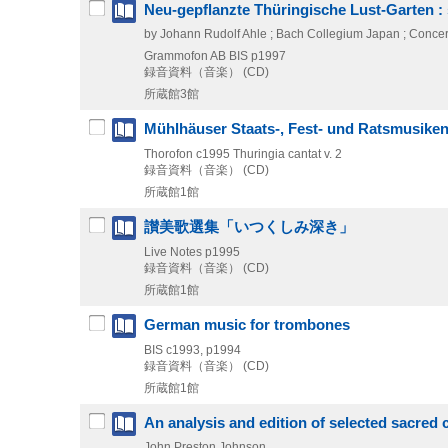
Neu-gepflanzte Thüringische Lust-Garten : 
by Johann Rudolf Ahle ; Bach Collegium Japan ; Concert
Grammofon AB BIS
p1997
録音資料（音楽） (CD)
所蔵館3館
Mühlhäuser Staats-, Fest- und Ratsmusike
Thorofon
c1995
Thuringia cantat v. 2
録音資料（音楽） (CD)
所蔵館1館
讃美歌選集「いつくしみ深き」
Live Notes
p1995
録音資料（音楽） (CD)
所蔵館1館
German music for trombones
BIS
c1993, p1994
録音資料（音楽） (CD)
所蔵館1館
An analysis and edition of selected sacred
John Preston Johnson