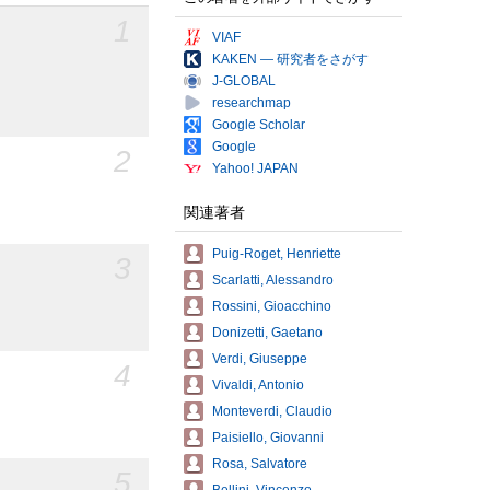
1
VIAF
KAKEN — 研究者をさがす
J-GLOBAL
researchmap
Google Scholar
Google
2
Yahoo! JAPAN
関連著者
Puig-Roget, Henriette
3
Scarlatti, Alessandro
Rossini, Gioacchino
Donizetti, Gaetano
Verdi, Giuseppe
4
Vivaldi, Antonio
Monteverdi, Claudio
Paisiello, Giovanni
Rosa, Salvatore
5