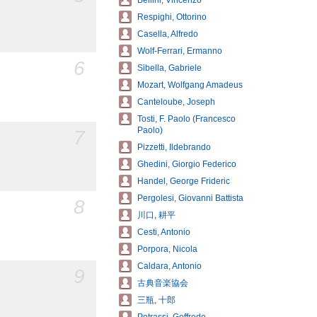
Bellini, Vincenzo
Respighi, Ottorino
Casella, Alfredo
Wolf-Ferrari, Ermanno
6
Sibella, Gabriele
Mozart, Wolfgang Amadeus
Canteloube, Joseph
Tosti, F. Paolo (Francesco
Paolo)
7
Pizzetti, Ildebrando
Ghedini, Giorgio Federico
Handel, George Frideric
Pergolesi, Giovanni Battista
8
川口, 耕平
Cesti, Antonio
Porpora, Nicola
Caldara, Antonio
9
古典音楽協会
三瓶, 十郎