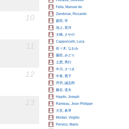
Petrassi, Goffredo
Falla, Manuel de
Zandonai, Riccardo
10
森田, 学
池上, 英洋
大崎, さやの
Capponcelli, Luca
11
佐々木, なおみ
園田, みどり
土肥, 秀行
中川, さつき
12
中巻, 寛子
丹羽, 誠志郎
藤谷, 道夫
Haydn, Joseph
13
Rameau, Jean Philippe
大宮, 眞琴
Mortari, Virgilio
Persico, Mario