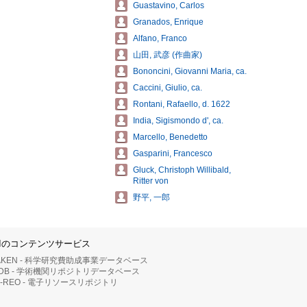
Guastavino, Carlos
Granados, Enrique
Alfano, Franco
山田, 武彦 (作曲家)
Bononcini, Giovanni Maria, ca.
Caccini, Giulio, ca.
Rontani, Rafaello, d. 1622
India, Sigismondo d', ca.
Marcello, Benedetto
Gasparini, Francesco
Gluck, Christoph Willibald,
Ritter von
野平, 一郎
IIのコンテンツサービス
AKEN - 科学研究費助成事業データベース
RDB - 学術機関リポジトリデータベース
II-REO - 電子リソースリポジトリ