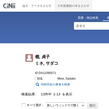
論文・データをさがす
大学図書館の本をさがす
図書・雑誌検索
嶺, 貞子
ミネ, サダコ
ID:DA11090071
別名
Mine, Sadako
同姓同名の著者を検索
検索結果
13件中 1-13 を表示
すべて選択：
新しいウィンドウで開く