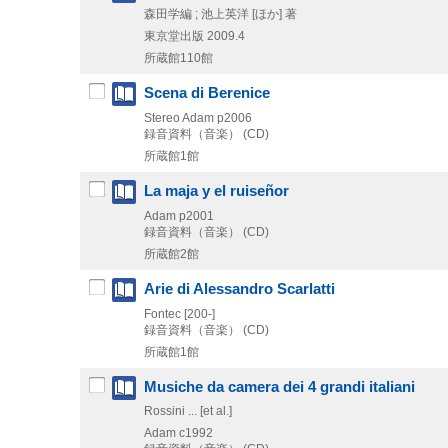
森田学編 ; 池上英洋 [ほか] 著
東京堂出版
2009.4
所蔵館110館
Scena di Berenice
Stereo Adam
p2006
録音資料（音楽） (CD)
所蔵館1館
La maja y el ruiseñor
Adam
p2001
録音資料（音楽） (CD)
所蔵館2館
Arie di Alessandro Scarlatti
Fontec
[200-]
録音資料（音楽） (CD)
所蔵館1館
Musiche da camera dei 4 grandi italiani
Rossini ... [et al.]
Adam
c1992