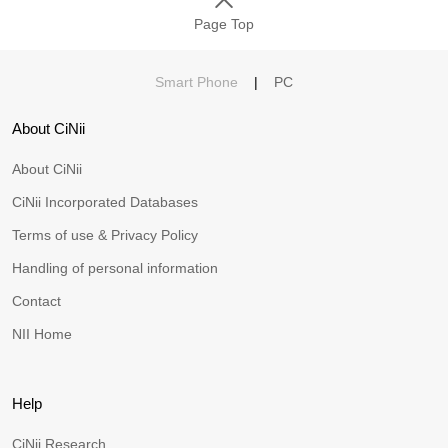
Page Top
Smart Phone
|
PC
About CiNii
About CiNii
CiNii Incorporated Databases
Terms of use & Privacy Policy
Handling of personal information
Contact
NII Home
Help
CiNii Research