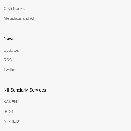
CiNii Books
Metadata and API
News
Updates
RSS
Twitter
NII Scholarly Services
KAKEN
IRDB
NII-REO