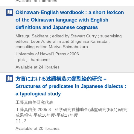
Available at 1 libraries
Okinawan-English wordbook : a short lexicon
of the Okinawan language with English
definitions and Japanese cognates
Mitsugu Sakihara ; edited by Stewart Curry ; supervising
editors, Leon A. Serafim and Shigehisa Karimata ;
consulting editor, Moriyo Shimabukuro
University of Hawaiʿi Press
c2006
: pbk , : hardcover
Available at 24 libraries
方言における述語構造の類型論的研究 =
Structures of predicates in Japanese dialects :
a typological study
工藤真由美研究代表
工藤真由美
2005.3 -
科学研究費補助金(基盤研究(B)(1))研究
成果報告 平成16年度-平成17年度
[1] , 2
Available at 20 libraries