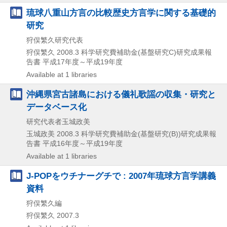
琉球八重山方言の比較歴史方言学に関する基礎的
研究
狩俣繁久研究代表
狩俣繁久
2008.3
科学研究費補助金(基盤研究C)研究成果報
告書 平成17年度～平成19年度
Available at 1 libraries
沖縄県宮古諸島における儀礼歌謡の収集・研究と
データベース化
研究代表者玉城政美
玉城政美
2008.3
科学研究費補助金(基盤研究(B))研究成果報
告書 平成16年度～平成19年度
Available at 1 libraries
J-POPをウチナーグチで : 2007年琉球方言学講義
資料
狩俣繁久編
狩俣繁久
2007.3