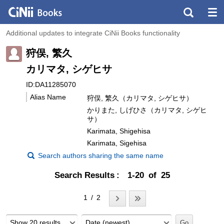
Additional updates to integrate CiNii Books functionality
狩俣, 繁久
カリマタ, シゲヒサ
ID:DA11285070
Alias Name
狩俣, 繁久（カリマタ, シゲヒサ）
かりまた, しげひさ（カリマタ, シゲヒ
サ）
Karimata, Shigehisa
Karimata, Sigehisa
Search authors sharing the same name
Search Results
1-20 of 25
1 / 2
Show 20 results
Date (newest)