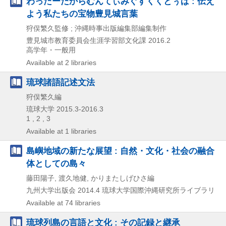
わったーたからむんてぃみぐすくくとぅば : 伝え
よう私たちの宝物豊見城言葉
狩俣繁久監修 ; 沖縄時事出版編集部編集制作
豊見城市教育委員会生涯学習部文化課
2016.2
高学年・一般用
Available at 2 libraries
琉球諸語記述文法
狩俣繁久編
琉球大学
2015.3-2016.3
1 , 2 , 3
Available at 1 libraries
島嶼地域の新たな展望 : 自然・文化・社会の融合
体としての島々
藤田陽子, 渡久地健, かりまたしげひさ編
九州大学出版会
2014.4
琉球大学国際沖縄研究所ライブラリ
Available at 74 libraries
琉球列島の言語と文化 : その記録と継承