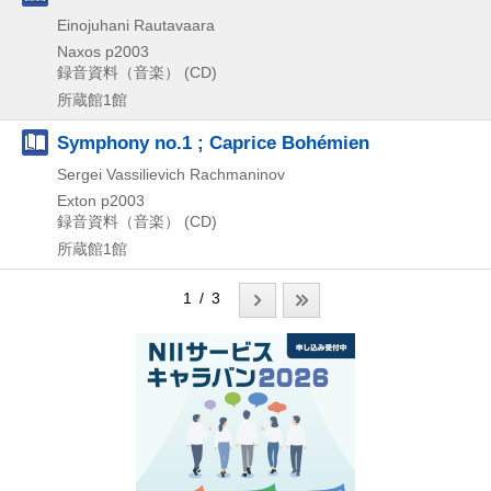
Einojuhani Rautavaara
Naxos
p2003
録音資料（音楽） (CD)
所蔵館1館
Symphony no.1 ; Caprice Bohémien
Sergei Vassilievich Rachmaninov
Exton
p2003
録音資料（音楽） (CD)
所蔵館1館
1 / 3