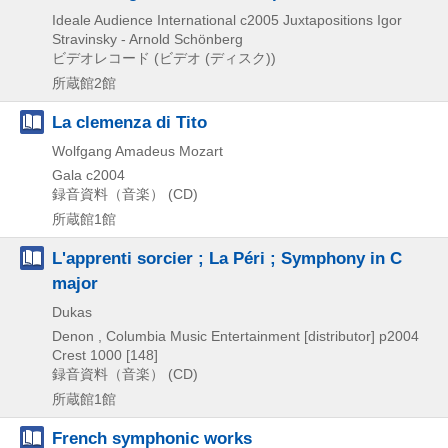
Ideale Audience International
c2005
Juxtapositions Igor
Stravinsky - Arnold Schönberg
ビデオレコード (ビデオ (ディスク))
所蔵館2館
La clemenza di Tito
Wolfgang Amadeus Mozart
Gala
c2004
録音資料（音楽） (CD)
所蔵館1館
L'apprenti sorcier ; La Péri ; Symphony in C
major
Dukas
Denon , Columbia Music Entertainment [distributor]
p2004
Crest 1000 [148]
録音資料（音楽） (CD)
所蔵館1館
French symphonic works