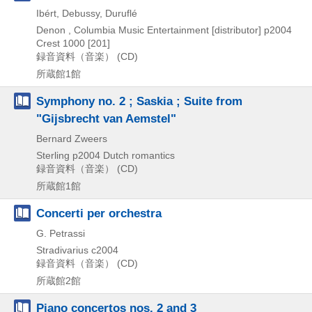
Ibért, Debussy, Duruflé
Denon , Columbia Music Entertainment [distributor]
p2004
Crest 1000 [201]
録音資料（音楽） (CD)
所蔵館1館
Symphony no. 2 ; Saskia ; Suite from
"Gijsbrecht van Aemstel"
Bernard Zweers
Sterling
p2004
Dutch romantics
録音資料（音楽） (CD)
所蔵館1館
Concerti per orchestra
G. Petrassi
Stradivarius
c2004
録音資料（音楽） (CD)
所蔵館2館
Piano concertos nos. 2 and 3