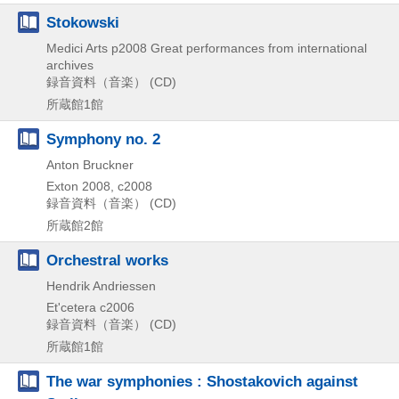
Stokowski
Medici Arts
p2008
Great performances from international
archives
録音資料（音楽） (CD)
所蔵館1館
Symphony no. 2
Anton Bruckner
Exton
2008, c2008
録音資料（音楽） (CD)
所蔵館2館
Orchestral works
Hendrik Andriessen
Et'cetera
c2006
録音資料（音楽） (CD)
所蔵館1館
The war symphonies : Shostakovich against