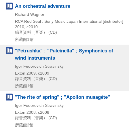
An orchestral adventure
Richard Wagner
RCA Red Seal , Sony Music Japan International [distributor]
2010, c2010
録音資料（音楽） (CD)
所蔵館1館
"Petrushka" ; "Pulcinella" ; Symphonies of
wind instruments
Igor Fedorovich Stravinsky
Exton
2009, c2009
録音資料（音楽） (CD)
所蔵館1館
"The rite of spring" ; "Apollon musagète"
Igor Fedorovich Stravinsky
Exton
2008, c2008
録音資料（音楽） (CD)
所蔵館2館