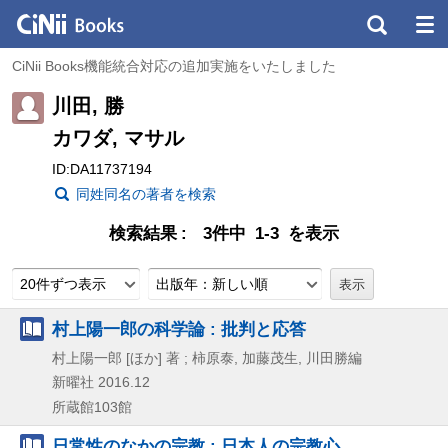
CiNii Books機能統合対応の追加実施をいたしました
川田, 勝
カワダ, マサル
ID:DA11737194
同姓同名の著者を検索
検索結果
3件中 1-3 を表示
20件ずつ表示
出版年：新しい順
村上陽一郎の科学論 : 批判と応答
村上陽一郎 [ほか] 著 ; 柿原泰, 加藤茂生, 川田勝編
新曜社
2016.12
所蔵館103館
日常性のなかの宗教 : 日本人の宗教心