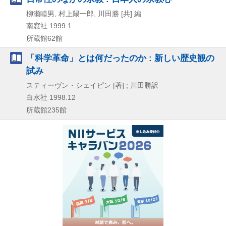
柳瀬睦男, 村上陽一郎, 川田勝 [共] 編
南窓社
1999.1
所蔵館62館
「科学革命」とは何だったのか : 新しい歴史観の
試み
スティーヴン・シェイピン [著] ; 川田勝訳
白水社
1998.12
所蔵館235館