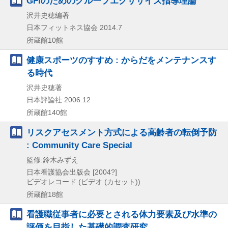
GFIのためのグループエクササイズ指導理論
沢井史穂編著
日本フィットネス協会
2014.7
所蔵館10館
健康スポーツのすすめ : からだをメンテナンスす
る時代
沢井史穂著
日本評論社
2006.12
所蔵館140館
リスクアセスメント方式による高齢者の転倒予防
: Community Care Special
監修:鈴木みずえ
日本看護協会出版会
[2004?]
ビデオレコード (ビデオ (カセット))
所蔵館18館
看護職従事者に必要とされる体力要素及び水準の
評価を目指した基礎的調査研究