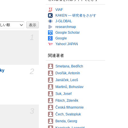
VIAF
KAKEN — 研究者をさがす
J-GLOBAL
しい順
researchmap
Google Scholar
1
Google
Yahoo! JAPAN
関連著者
Smetana, Bedřich
2
dky
Dvořák, Antonín
Janáček, Leoš
Martinů, Bohuslav
Suk, Josef
Fibich, Zdeněk
Česká filharmonie
3
Čech, Svatopluk
Benda, Georg