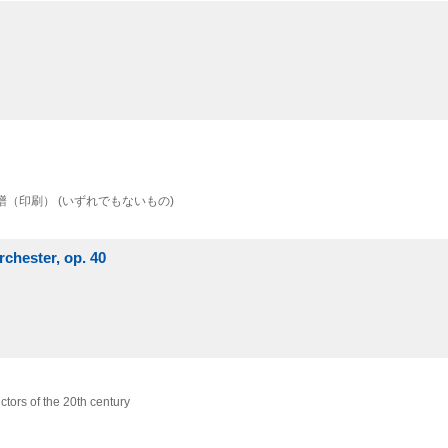
譜（印刷） (いずれでもないもの)
chester, op. 40
tors of the 20th century