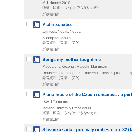
M. Urbanek
2010
楽譜（印刷） (いずれでもないもの)
所蔵館2館
Violin sonatas
Janáček, Novák, Nedbal
Supraphon
c2009
録音資料（音楽） (CD)
所蔵館1館
Songs my mother taught me
Magdalena Kožená ; Malcolm Martineau
Deutsche Grammophon , Universal Classics [distributor]
録音資料（音楽） (CD)
所蔵館1館
Piano music of the Czech romantics : a per
David Yeomans
Indiana University Press
c2006
楽譜（印刷） (いずれでもないもの)
所蔵館1館
Slovácká suita : pro malý orchestr, op. 32 