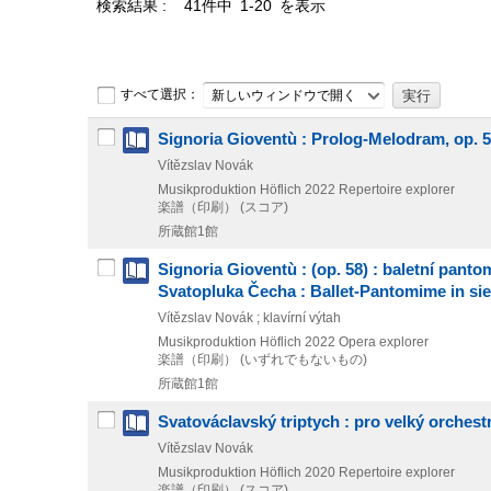
検索結果
41件中 1-20 を表示
すべて選択：
新しいウィンドウで開く
Signoria Gioventù : Prolog-Melodram, op. 
Vítězslav Novák
Musikproduktion Höflich
2022
Repertoire explorer
楽譜（印刷） (スコア)
所蔵館1館
Signoria Gioventù : (op. 58) : baletní pan
Svatopluka Čecha : Ballet-Pantomime in si
Vítězslav Novák ; klavírní výtah
Musikproduktion Höflich
2022
Opera explorer
楽譜（印刷） (いずれでもないもの)
所蔵館1館
Svatováclavský triptych : pro velký orchestr
Vítězslav Novák
Musikproduktion Höflich
2020
Repertoire explorer
楽譜（印刷） (スコア)