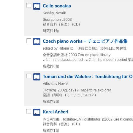
Cello sonatas
Kodály, Novák
Supraphon
c2003
録音資料（音楽） (CD)
所蔵館1館
Czech piano works = チェコピアノ作品集
edited by Hitomi Ito = 伊藤仁美校訂 ; 関根日出男解説
全音楽譜出版社
2003
Zen-on piano library
v. 1 : in the classic period , v. 2 : in the modern period
楽
所蔵館8館
Toman und die Waldfee : Tondichtung für Or
Vítězslav Novák
[Höflich]
[2002], c1919
Repertoire explorer
楽譜（印刷） (ミニチュアスコア)
所蔵館2館
Karel Ančerl
IMG Artists , Toshiba-EMI [distributor]
p2002
Great conduc
録音資料（音楽） (CD)
所蔵館1館