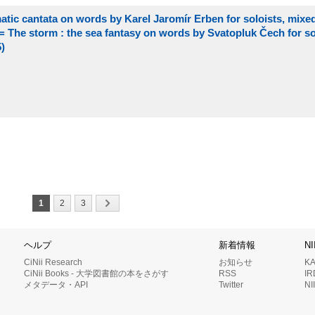
matic cantata on words by Karel Jaromír Erben for soloists, mixe
e = The storm : the sea fantasy on words by Svatopluk Čech for so
)
1
2
3
ヘルプ
新着情報
N
CiNii Research
お知らせ
K
CiNii Books - 大学図書館の本をさがす
RSS
I
メタデータ・API
Twitter
N