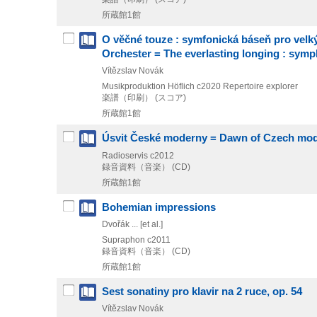
所蔵館1館
O vĕčné touze : symfonická báseň pro velký
Orchester = The everlasting longing : symp
Vítězslav Novák
Musikproduktion Höflich
c2020
Repertoire explorer
楽譜（印刷） (スコア)
所蔵館1館
Úsvit České moderny = Dawn of Czech mo
Radioservis
c2012
録音資料（音楽） (CD)
所蔵館1館
Bohemian impressions
Dvořák ... [et al.]
Supraphon
c2011
録音資料（音楽） (CD)
所蔵館1館
Sest sonatiny pro klavir na 2 ruce, op. 54
Vítězslav Novák