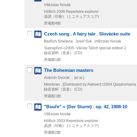
Vítězslav Novák
Höflich
2006
Repertoire explorer
楽譜（印刷） (ミニチュアスコア)
所蔵館4館
Czech song . A fairy tale . Slovácko suite
Bedřich Smetana . Josef Suk . Vitězslav Novák
Supraphon
c2005-
Václav Talich special edition 2
録音資料（音楽） (CD)
所蔵館1館
The Bohemian masters
Antonín Dvorák ... [et al.]
Membran , [Distributed by Aidriver]
c2004
Quadroman
録音資料（音楽） (CD)
所蔵館1館
"Bouře" = (Der Sturm) : op. 42, 1908-10
Vítězslav Novák
Höflich
2003
Repertoire explorer
楽譜（印刷） (ミニチュアスコア)
所蔵館2館