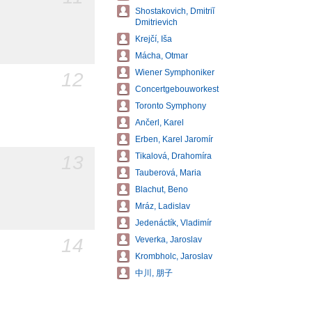
Shostakovich, Dmitriĭ
Dmitrievich
Krejčí, Iša
Mácha, Otmar
Wiener Symphoniker
12
Concertgebouworkest
Toronto Symphony
Ančerl, Karel
Erben, Karel Jaromír
Tikalová, Drahomíra
13
Tauberová, Maria
Blachut, Beno
Mráz, Ladislav
Jedenáctík, Vladimír
14
Veverka, Jaroslav
Krombholc, Jaroslav
中川, 朋子