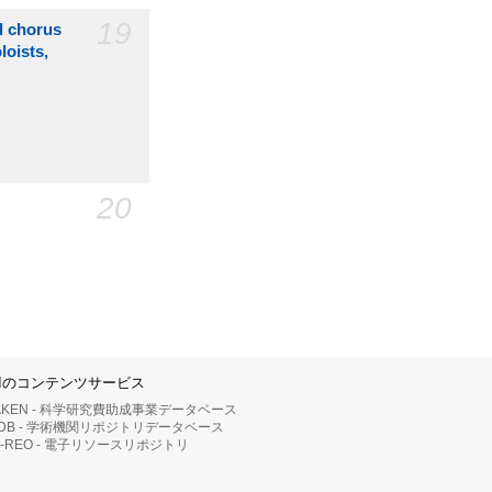
19
d chorus
loists,
20
IIのコンテンツサービス
AKEN - 科学研究費助成事業データベース
RDB - 学術機関リポジトリデータベース
II-REO - 電子リソースリポジトリ