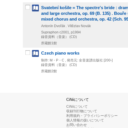
Svatební košile = The spectre's bride : dra
and large orchestra, op. 69 (B. 135) . Bouř
mixed chorus and orchestra, op. 42 (Sch. 95
Antonín Dvořák . Vítězlav Novák
Supraphon
c2001, p1994
録音資料（音楽） (CD)
所蔵館1館
Czech piano works
制作: M・P・C , 発売元: 全音楽譜出版社
[200-]
録音資料（音楽） (CD)
所蔵館2館
CiNiiについて
CiNiiについて
収録刊行物について
利用規約・プライバシーポリシー
個人情報の扱いについて
お問い合わせ