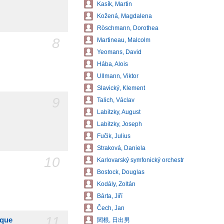
Kasík, Martin
Kožená, Magdalena
Röschmann, Dorothea
8
Martineau, Malcolm
Yeomans, David
Hába, Alois
Ullmann, Viktor
Slavický, Klement
9
Talich, Václav
Labitzky, August
Labitzky, Joseph
Fučik, Julius
Straková, Daniela
10
Karlovarský symfonický orchestr
Bostock, Douglas
Kodály, Zoltán
Bárta, Jiří
Čech, Jan
11
aque
関根, 日出男