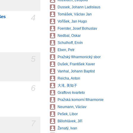
Kozeluch, Leopold
Dussek, Johann Ladislaus
Tomášek, Václav Jan
4
ßes
Voříšek, Jan Hugo
Foerster, Josef Bohuslav
Nedbal, Oskar
Schulhoff, Ervín
Eben, Petr
5
Pražský filharmonický sbor
Dušek, František Xaver
Vanhal, Johann Baptist
Reicha, Anton
6
大滝, 美知子
Graffovo kvarteto
Pražská komorní filharmonie
Neumann, Václav
Pešek, Libor
7
Bělohlávek, Jiří
Ženatý, Ivan