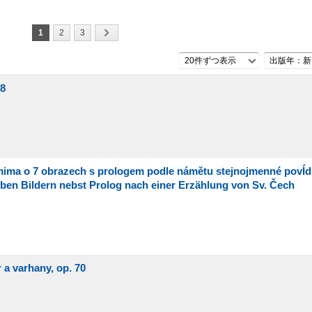
1
2
3
20件ずつ表示
出版年：新
58
tomima o 7 obrazech s prologem podle námětu stejnojmenné povÍ
eben Bildern nebst Prolog nach einer Erzählung von Sv. Čech
 a varhany, op. 70