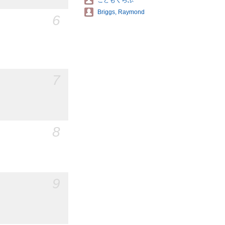
こどもくらぶ
Briggs, Raymond
6
7
8
9