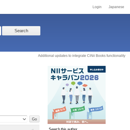
Login
Japanese
Search
Additional updates to integrate CiNii Books functionality
Search this author