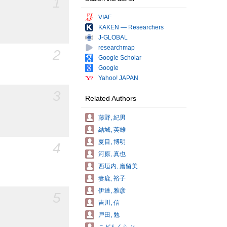
1
VIAF
KAKEN — Researchers
J-GLOBAL
researchmap
2
Google Scholar
Google
Yahoo! JAPAN
3
Related Authors
藤野, 紀男
結城, 英雄
夏目, 博明
4
河原, 真也
西垣内, 磨留美
妻鹿, 裕子
伊達, 雅彦
5
吉川, 信
戸田, 勉