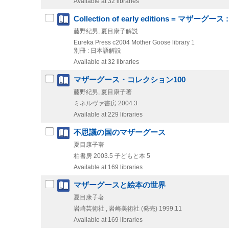
Available at 32 libraries
Collection of early editions = マ
藤野紀男, 夏目康子解説
Eureka Press
c2004
Mother Goose library 1
別冊 : 日本語解説
Available at 32 libraries
マザーグース・コレクション100
藤野紀男, 夏目康子著
ミネルヴァ書房
2004.3
Available at 229 libraries
不思議の国のマザーグース
夏目康子著
柏書房
2003.5
子どもと本 5
Available at 169 libraries
マザーグースと絵本の世界
夏目康子著
岩崎芸術社 , 岩崎美術社 (発売)
1999.11
Available at 169 libraries