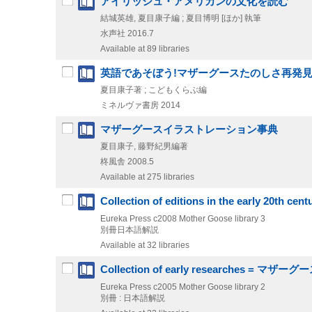
アイリッシュ・アメリカンの文化を読む
結城英雄, 夏目康子編 ; 夏目博明 [ほか] 執筆
水声社
2016.7
Available at 89 libraries
英語であそぼう!マザーグースたのしさ再発
夏目康子著 ; こどもくらぶ編
ミネルヴァ書房
2014
マザーグースイラストレーション事典
夏目康子, 藤野紀男編著
柊風舎
2008.5
Available at 275 libraries
Collection of editions in the early 
Eureka Press
c2008
Mother Goose library 3
別冊日本語解説
Available at 32 libraries
Collection of early researches = マ
Eureka Press
c2005
Mother Goose library 2
別冊 : 日本語解説