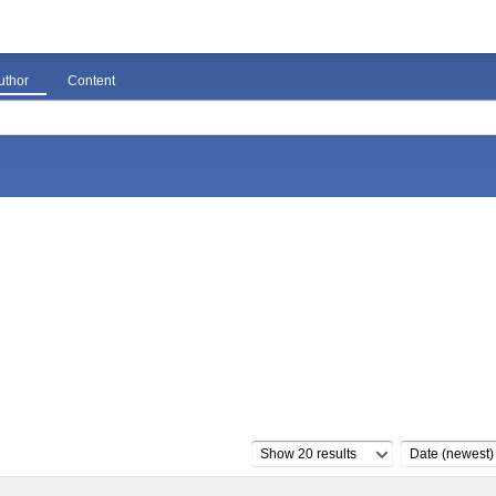
uthor
Content
Show 20 results
Date (newest)