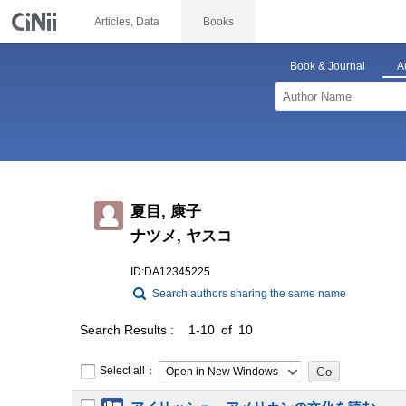
Articles, Data
Books
Book & Journal
A
夏目, 康子
ナツメ, ヤスコ
ID:DA12345225
Search authors sharing the same name
Search Results
1-10 of 10
Select all：
Open in New Windows