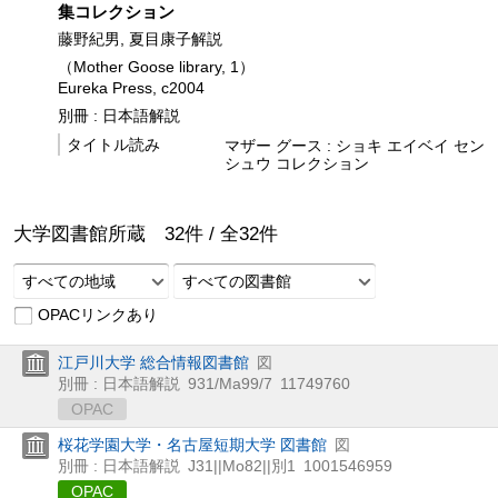
集コレクション
藤野紀男, 夏目康子解説
（Mother Goose library, 1）
Eureka Press, c2004
別冊 : 日本語解説
タイトル読み
マザー グース : ショキ エイベイ セン
シュウ コレクション
大学図書館所蔵
32
件 /
全
32
件
すべての地域
すべての図書館
OPACリンクあり
江戸川大学 総合情報図書館
図
別冊 : 日本語解説
931/Ma99/7
11749760
OPAC
桜花学園大学・名古屋短期大学 図書館
図
別冊 : 日本語解説
J31||Mo82||別1
1001546959
OPAC