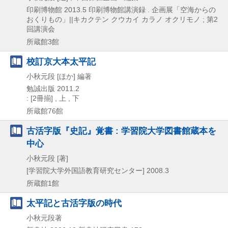
印刷博物館
2013.5
印刷博物館講演録 . 企画展「空海からの
おくりもの」||キカクテン クウカイ カラノ オクリモノ ; 第2
回講演会
所蔵館3館
校訂京大本太平記
小秋元段 [ほか] 編著
勉誠出版
2011.2
: [2冊揃] , 上 , 下
所蔵館76館
古活字版『史記』覚書 : 学習院大学図書館蔵本を
中心
小秋元段 [著]
[学習院大学外国語教育研究センター]
2008.3
所蔵館1館
太平記と古活字版の時代
小秋元段著