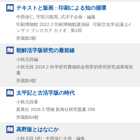
テキストと版画 : 印刷による知の循環
中西保仁, 宇田川龍馬, 式洋子企画・編集
印刷博物館
2022.2
印刷博物館講演録 . 印刷文化学会議 ||イ
ンサツ ブンカガク カイギ ; 第1回
所蔵館2館
朝鮮活字版研究の最前線
小秋元段編
小秋元段
2018.2
科学研究費補助金萌芽的研究研究成果報告
書
所蔵館4館
太平記と古活字版の時代
小秋元段著
新典社
2018.3
増補
新典社研究叢書 298
所蔵館64館
高野版とはなにか
小秋元段 [述] ; 中西保仁企画・編集