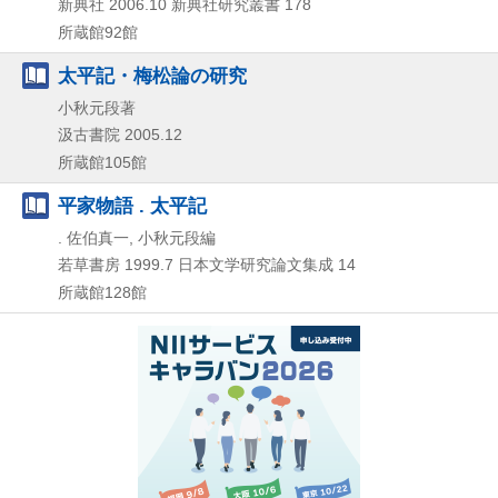
新典社
2006.10
新典社研究叢書 178
所蔵館92館
太平記・梅松論の研究
小秋元段著
汲古書院
2005.12
所蔵館105館
平家物語 . 太平記
. 佐伯真一, 小秋元段編
若草書房
1999.7
日本文学研究論文集成 14
所蔵館128館