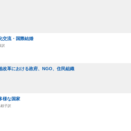
文化交流・国際結婚
枝訳
農地改革における政府、NGO、住民組織
多様な国家
巳頼子訳