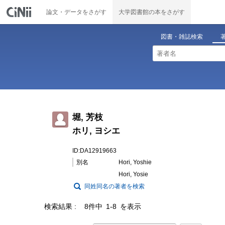
論文・データをさがす
大学図書館の本をさがす
図書・雑誌検索
堀, 芳枝
ホリ, ヨシエ
ID:DA12919663
別名
Hori, Yoshie
Hori, Yosie
同姓同名の著者を検索
検索結果
8件中 1-8 を表示