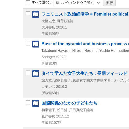
すべて選択：
新しいウィンドウで開く
フェミニスト政治経済学 = Feminist political
大橋史恵, 堀芳枝[編]
大月書店
2026.1
所蔵館96館
Base of the pyramid and business process o
Takabumi Hayashi, Hiroshi Hoshino, Yoshie Hori, editor
Springer
c2023
所蔵館3館
タイで学んだ女子大生たち : 長期フィール
堀芳枝, 波多真友子, 恵泉女学園大学体験学習(FS・CSL
コモンズ
2016.3
所蔵館68館
国際関係のなかの子どもたち
初瀬龍平, 松田哲, 戸田真紀子編著
晃洋書房
2015.12
所蔵館157館