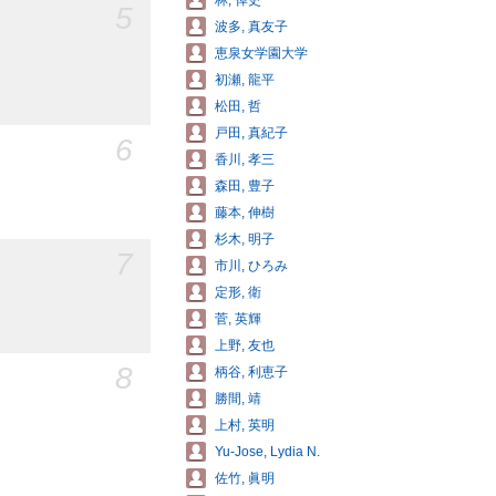
林, 倬史
5
波多, 真友子
恵泉女学園大学
初瀬, 龍平
松田, 哲
戸田, 真紀子
6
香川, 孝三
森田, 豊子
藤本, 伸樹
杉木, 明子
7
市川, ひろみ
定形, 衛
菅, 英輝
上野, 友也
8
柄谷, 利恵子
勝間, 靖
上村, 英明
Yu-Jose, Lydia N.
佐竹, 眞明