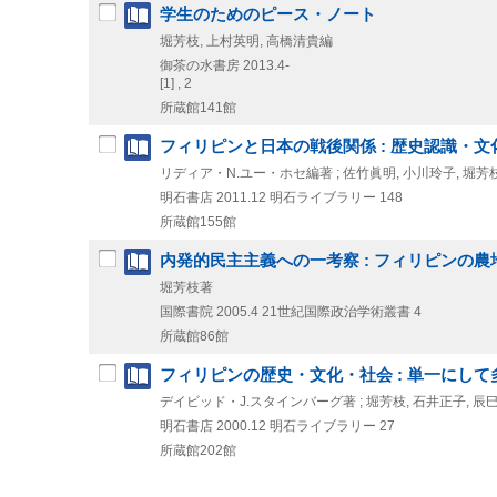
学生のためのピース・ノート
堀芳枝, 上村英明, 高橋清貴編
御茶の水書房
2013.4-
[1] , 2
所蔵館141館
フィリピンと日本の戦後関係 : 歴史認識・
リディア・N.ユー・ホセ編著 ; 佐竹眞明, 小川玲子, 堀芳
明石書店
2011.12
明石ライブラリー 148
所蔵館155館
内発的民主主義への一考察 : フィリピンの
堀芳枝著
国際書院
2005.4
21世紀国際政治学術叢書 4
所蔵館86館
フィリピンの歴史・文化・社会 : 単一にして
デイビッド・J.スタインバーグ著 ; 堀芳枝, 石井正子, 辰
明石書店
2000.12
明石ライブラリー 27
所蔵館202館