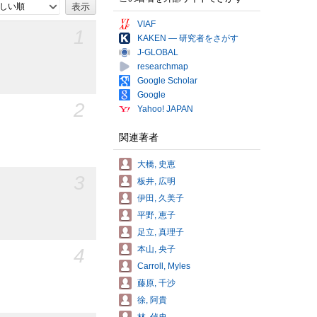
しい順
VIAF
1
KAKEN — 研究者をさがす
J-GLOBAL
researchmap
Google Scholar
Google
2
Yahoo! JAPAN
関連著者
大橋, 史恵
3
板井, 広明
伊田, 久美子
平野, 恵子
足立, 真理子
4
本山, 央子
Carroll, Myles
藤原, 千沙
徐, 阿貴