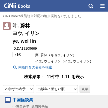
CiNii Books機能統合対応の追加実施をいたしました
叶, 蔚林
ヨウ, イリン
ye, wei lin
ID:DA13109669
別名
葉, 蔚林（キョウ, イリン）
イエ, ウェイリン（イエ, ウェイリン）
同姓同名の著者を検索
検索結果
11件中 1-11 を表示
20件ずつ表示
出版年：新しい順
中国怪談集
中野美代子, 武田雅哉編