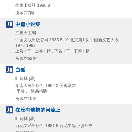
作家出版社
1986.8
所蔵館7館
中篇小说集
江晓天主编
中国文联出版公司
1985.5-10
北京第1版
中国新文艺大系
1976-1982
上卷 : 平 , 上卷 : 精 , 下卷 : 平 , 下卷 : 精
所蔵館62館
白狐
叶蔚林 [著]
湖南人民出版社
1982.2
芙蓉叢書
:平装 , : 簡易精装
所蔵館10館
在没有航標的河流上
叶蔚林 [著]
百花文艺出版社
1981.8
百花中篇小说丛书