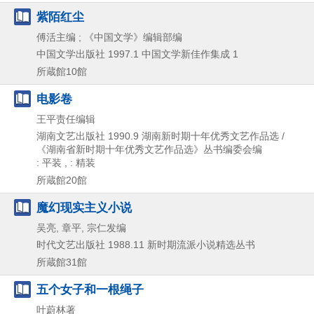
紫陌红尘
傅活主编 ; 《中国文学》编辑部编
中国文学出版社
1997.1
中国文学新佳作集成 1
所蔵館10館
电影卷
王平责任编辑
湖南文艺出版社
1990.9
湖南新时期十年优秀文艺作品选 /
《湖南省新时期十年优秀文艺作品选》丛书编委会编
: 平装 , : 精装
所蔵館20館
魔幻现实主义小说
吴亮, 章平, 宗仁发编
时代文艺出版社
1988.11
新时期流派小说精选丛书
所蔵館31館
五个女子和一根绳子
叶蔚林著