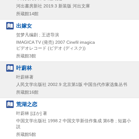
河出書房新社
2019.3
新装版
河出文庫
所蔵館14館
出嫁女
贺梦凡编剧 ; 王进导演
IMAGICA TV (発売)
2007
Cinefil imagica
ビデオレコード (ビデオ (ディスク))
所蔵館3館
叶蔚林
叶蔚林著
人民文学出版社
2002.9
北京第1版
中国当代作家选集丛书
所蔵館16館
荒湖之恋
叶蔚林 [ほか] 著
中国文学出版社
1998.2
中国文学新佳作集成 第6巻 ; 短篇小
説
所蔵館5館