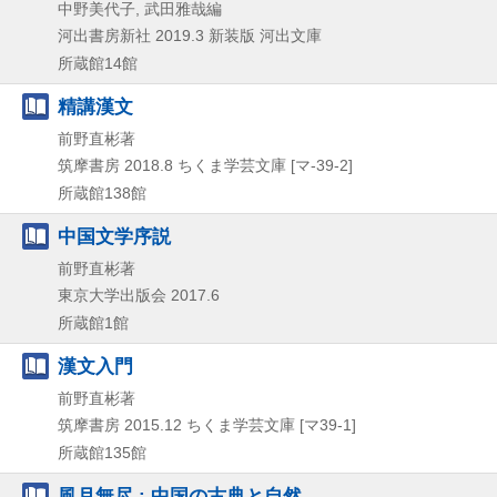
中野美代子, 武田雅哉編
河出書房新社
2019.3
新装版
河出文庫
所蔵館14館
精講漢文
前野直彬著
筑摩書房
2018.8
ちくま学芸文庫 [マ-39-2]
所蔵館138館
中国文学序説
前野直彬著
東京大学出版会
2017.6
所蔵館1館
漢文入門
前野直彬著
筑摩書房
2015.12
ちくま学芸文庫 [マ39-1]
所蔵館135館
風月無尽 : 中国の古典と自然