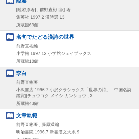
陸游
[陸游原著] ; 前野直彬 [訳] 著
集英社
1997.2
漢詩選 13
所蔵館63館
名句でたどる漢詩の世界
前野直彬編
小学館
1997.12
小学館ジェイブックス
所蔵館18館
李白
前野直彬著
小沢書店
1996.7
小沢クラシックス「世界の詩」 . 中国名詩
鑑賞||チュウゴク メイシ カンショウ ; 3
所蔵館43館
文章軌範
前野直彬著 ; 藤原満編
明治書院
1996.7
新書漢文大系 9