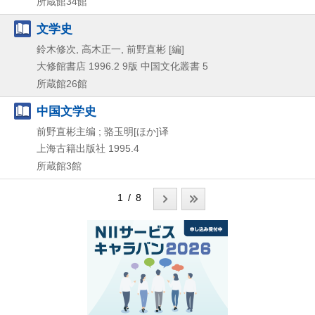
所蔵館34館
文学史
鈴木修次, 高木正一, 前野直彬 [編]
大修館書店
1996.2
9版
中国文化叢書 5
所蔵館26館
中国文学史
前野直彬主编 ; 骆玉明[ほか]译
上海古籍出版社
1995.4
所蔵館3館
1 / 8