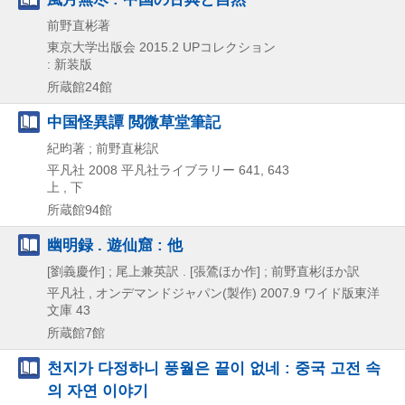
前野直彬著
東京大学出版会
2015.2
UPコレクション
: 新装版
所蔵館24館
中国怪異譚 閲微草堂筆記
紀昀著 ; 前野直彬訳
平凡社
2008
平凡社ライブラリー 641,
643
上 , 下
所蔵館94館
幽明録 . 遊仙窟 : 他
[劉義慶作] ; 尾上兼英訳 . [張鷟ほか作] ; 前野直彬ほか訳
平凡社 , オンデマンドジャパン(製作)
2007.9
ワイド版東洋
文庫 43
所蔵館7館
천지가 다정하니 풍월은 끝이 없네 : 중국 고전 속
의 자연 이야기