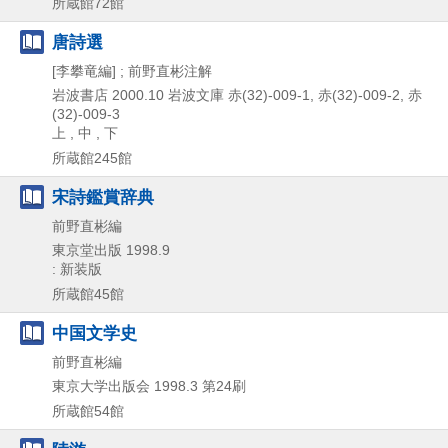
所蔵館72館
唐詩選
[李攀竜編] ; 前野直彬注解
岩波書店
2000.10
岩波文庫 赤(32)-009-1,
赤(32)-009-2,
赤
(32)-009-3
上 , 中 , 下
所蔵館245館
宋詩鑑賞辞典
前野直彬編
東京堂出版
1998.9
: 新装版
所蔵館45館
中国文学史
前野直彬編
東京大学出版会
1998.3
第24刷
所蔵館54館