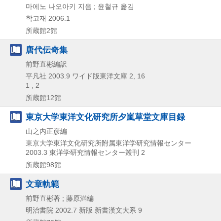
마에노 나오아키 지음 ; 윤철규 옮김
학고재
2006.1
所蔵館2館
唐代伝奇集
前野直彬編訳
平凡社
2003.9
ワイド版東洋文庫 2,
16
1 , 2
所蔵館12館
東京大学東洋文化研究所夕嵐草堂文庫目録
山之内正彦編
東京大学東洋文化研究所附属東洋学研究情報センター
2003.3
東洋学研究情報センター叢刊 2
所蔵館98館
文章軌範
前野直彬著 ; 藤原満編
明治書院
2002.7
新版
新書漢文大系 9