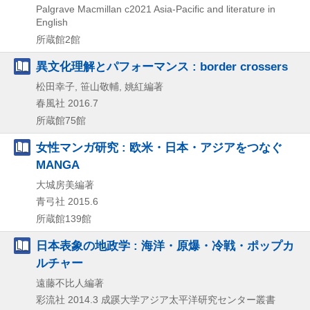
Palgrave Macmillan
c2021
Asia-Pacific and literature in
English
所蔵館2館
異文化理解とパフォーマンス : border crossers
松田幸子, 笹山敬輔, 姚紅編著
春風社
2016.7
所蔵館75館
女性マンガ研究 : 欧米・日本・アジアをつなぐ
MANGA
大城房美編著
青弓社
2015.6
所蔵館139館
日本表象の地政学 : 海洋・原爆・冷戦・ポップカ
ルチャー
遠藤不比人編著
彩流社
2014.3
成蹊大学アジア太平洋研究センター叢書