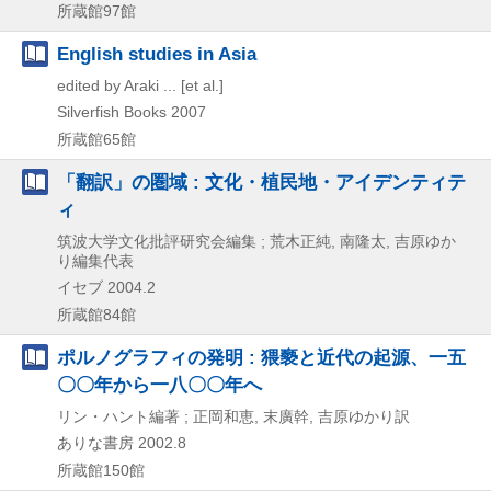
所蔵館97館
English studies in Asia
edited by Araki ... [et al.]
Silverfish Books
2007
所蔵館65館
「翻訳」の圏域 : 文化・植民地・アイデンティテ
ィ
筑波大学文化批評研究会編集 ; 荒木正純, 南隆太, 吉原ゆか
り編集代表
イセブ
2004.2
所蔵館84館
ポルノグラフィの発明 : 猥褻と近代の起源、一五
〇〇年から一八〇〇年へ
リン・ハント編著 ; 正岡和恵, 末廣幹, 吉原ゆかり訳
ありな書房
2002.8
所蔵館150館