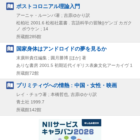
ポストコロニアル理論入門
アーニャ・ルーンバ著 ; 吉原ゆかり訳
松柏社
2001.6
松柏社叢書 . 言語科学の冒険||ゲンゴ カガク
ノ ボウケン ; 14
所蔵館285館
国家身体はアンドロイドの夢を見るか
末廣幹責任編集 ; 圓月勝博 [ほか] 著
ありな書房
2001.5
初期近代イギリス表象文化アーカイヴ 1
所蔵館72館
プリミティヴへの情熱 : 中国・女性・映画
レイ・チョウ著 ; 本橋哲也, 吉原ゆかり訳
青土社
1999.7
所蔵館142館