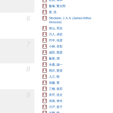
松田, 喬和
飯塚, 繁太郎
星, 浩
6
Stockwin, J. A. A. (James Arthur
Ainscow)
前山, 亮吉
川人, 貞史
竹中, 佳彦
7
小林, 良彰
成田, 憲彦
飯尾, 潤
永森, 誠一
8
岡沢, 憲芙
入江, 昭
加藤, 寛
三橋, 規宏
9
井芹, 浩文
浅海, 伸夫
川戸, 恵子