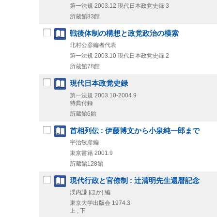
第一法規
2003.12
現代日本政党史録 3
所蔵館83館
戦後体制の構想と政党政治の模索
北村公彦編者代表
第一法規
2003.10
現代日本政党史録 2
所蔵館78館
現代日本政党史録
第一法規
2003.10-2004.9
特典付録
所蔵館6館
首相列伝 : 伊藤博文から小泉純一郎まで
宇治敏彦編
東京書籍
2001.9
所蔵館128館
現代行政と官僚制 : 辻清明先生還暦記念
渓内謙 [ほか] 編
東京大学出版会
1974.3
上 , 下