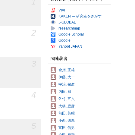
1
VIAF
KAKEN — 研究者をさがす
J-GLOBAL
researchmap
2
Google Scholar
Google
Yahoo! JAPAN
関連著者
3
金指, 正雄
伊藤, 大一
宇治, 敏彦
内田, 満
4
佐竹, 五六
大橋, 豊彦
前田, 英昭
小西, 徳應
5
富田, 信男