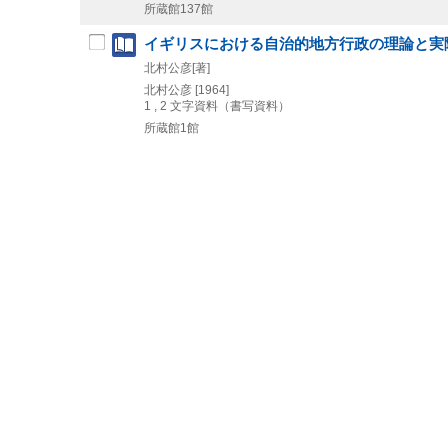
所蔵館137館
イギリスにおける自治的地方行政の理論と実際 
北村公彦[著]
北村公彦
[1964]
1 , 2
文字資料（書写資料）
所蔵館1館