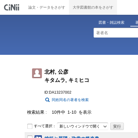
論文・データをさがす
大学図書館の本をさがす
図書・雑誌検索
北村, 公彦
キタムラ, キミヒコ
ID:DA13237002
同姓同名の著者を検索
検索結果
10件中 1-10 を表示
すべて選択：
新しいウィンドウで開く