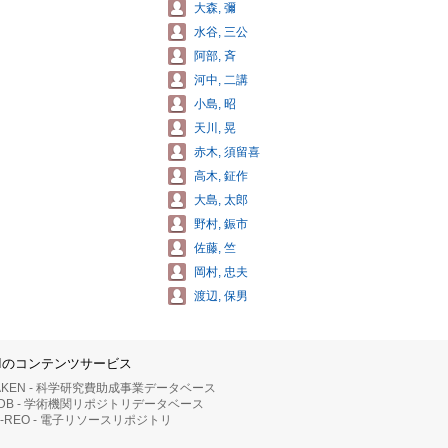
大森, 彌
水谷, 三公
阿部, 斉
河中, 二講
小島, 昭
天川, 晃
赤木, 須留喜
高木, 鉦作
大島, 太郎
野村, 鋠市
佐藤, 竺
岡村, 忠夫
渡辺, 保男
IIのコンテンツサービス
AKEN - 科学研究費助成事業データベース
RDB - 学術機関リポジトリデータベース
II-REO - 電子リソースリポジトリ