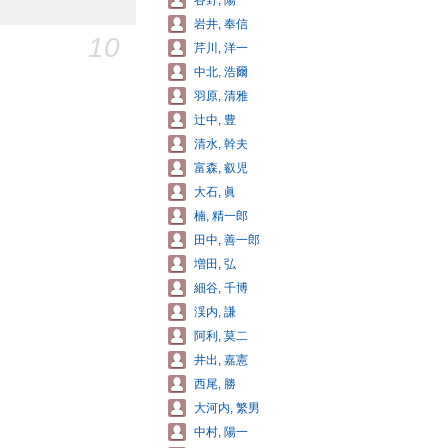
谷野, 陽
岩井, 奉信
10
芹川, 洋一
中北, 浩爾
羽原, 清雅
辻中, 豊
清水, 幹夫
富森, 叡児
大石, 眞
楠, 精一郎
田中, 善一郎
増田, 弘
細谷, 千博
渓内, 謙
阿利, 莫二
井出, 嘉憲
西尾, 勝
大河内, 繁男
中村, 陽一