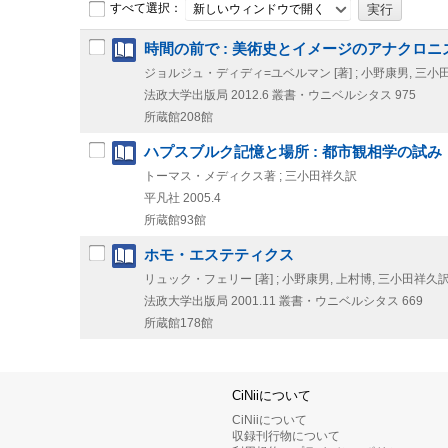
すべて選択：
新しいウィンドウで開く
時間の前で : 美術史とイメージのアナクロニ
ジョルジュ・ディディ=ユベルマン [著] ; 小野康男, 三小
法政大学出版局
2012.6
叢書・ウニベルシタス 975
所蔵館208館
ハプスブルク記憶と場所 : 都市観相学の試み
トーマス・メディクス著 ; 三小田祥久訳
平凡社
2005.4
所蔵館93館
ホモ・エステティクス
リュック・フェリー [著] ; 小野康男, 上村博, 三小田祥久
法政大学出版局
2001.11
叢書・ウニベルシタス 669
所蔵館178館
CiNiiについて
CiNiiについて
収録刊行物について