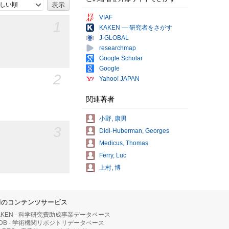
しい順
VIAF
1
KAKEN — 研究者をさがす
J-GLOBAL
researchmap
Google Scholar
Google
2
Yahoo! JAPAN
関連著者
小野, 康男
3
Didi-Huberman, Georges
Medicus, Thomas
Ferry, Luc
上村, 博
IIのコンテンツサービス
AKEN - 科学研究費助成事業データベース
RDB - 学術機関リポジトリデータベース