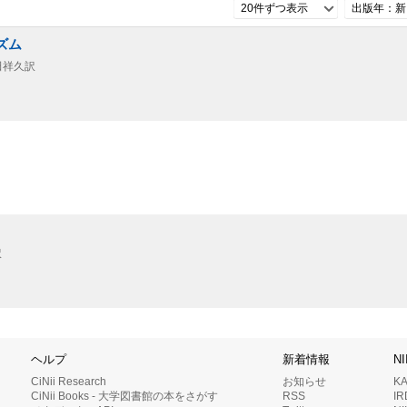
20件ずつ表示
出版年：新
ズム
田祥久訳
訳
ヘルプ
新着情報
N
CiNii Research
お知らせ
K
CiNii Books - 大学図書館の本をさがす
RSS
I