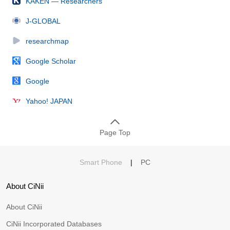
KAKEN — Researchers
J-GLOBAL
researchmap
Google Scholar
Google
Yahoo! JAPAN
Page Top
Smart Phone
|
PC
About CiNii
About CiNii
CiNii Incorporated Databases