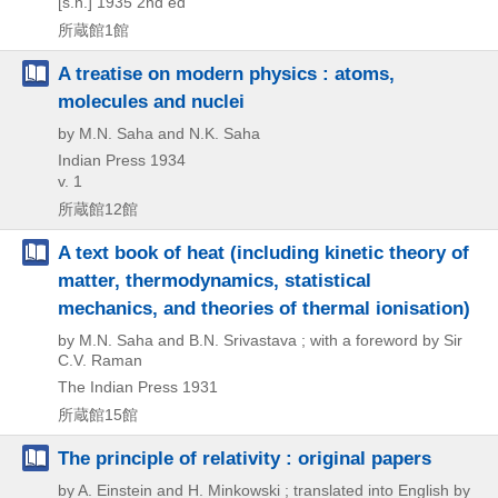
[s.n.]
1935
2nd ed
所蔵館1館
A treatise on modern physics : atoms,
molecules and nuclei
by M.N. Saha and N.K. Saha
Indian Press
1934
v. 1
所蔵館12館
A text book of heat (including kinetic theory of
matter, thermodynamics, statistical
mechanics, and theories of thermal ionisation)
by M.N. Saha and B.N. Srivastava ; with a foreword by Sir
C.V. Raman
The Indian Press
1931
所蔵館15館
The principle of relativity : original papers
by A. Einstein and H. Minkowski ; translated into English by