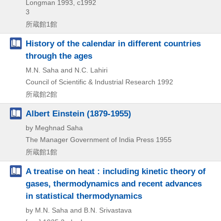
Longman
1993, c1992
3
所蔵館1館
History of the calendar in different countries
through the ages
M.N. Saha and N.C. Lahiri
Council of Scientific & Industrial Research
1992
所蔵館2館
Albert Einstein (1879-1955)
by Meghnad Saha
The Manager Government of India Press
1955
所蔵館1館
A treatise on heat : including kinetic theory of
gases, thermodynamics and recent advances
in statistical thermodynamics
by M.N. Saha and B.N. Srivastava