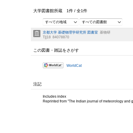
大学図書館所蔵
1
件 /
全
1
件
すべての地域
すべての図書館
京都大学 基礎物理学研究所 図書室
基物研
T||18
84078870
この図書・雑誌をさがす
WorldCat
注記
Includes index
Reprinted from "The Indian journal of meteorology and ge