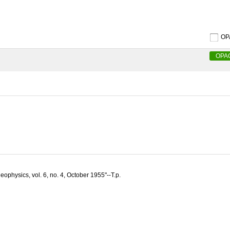
O
OPA
ophysics, vol. 6, no. 4, October 1955"--T.p.