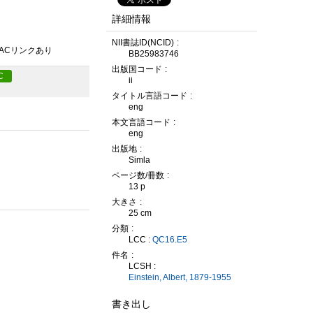
詳細情報
NII書誌ID(NCID)
PACリンクあり
BB25983746
出版国コード
C
ii
タイトル言語コード
eng
本文言語コード
eng
出版地
Simla
ページ数/冊数
13 p
大きさ
25 cm
分類
LCC :
QC16.E5
件名
LCSH :
Einstein, Albert, 1879-1955
書き出し