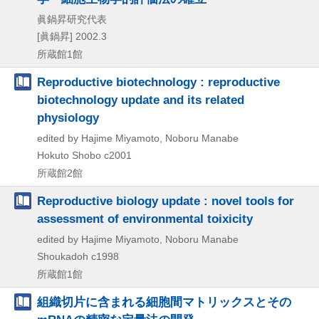
眞鍋昇研究代表
[眞鍋昇]
2002.3
所蔵館1館
Reproductive biotechnology : reproductive
biotechnology update and its related
physiology
edited by Hajime Miyamoto, Noboru Manabe
Hokuto Shobo
c2001
所蔵館2館
Reproductive biology update : novel tools for
assessment of environmental toixicity
edited by Hajime Miyamoto, Noboru Manabe
Shoukadoh
c1998
所蔵館1館
組織切片に含まれる細胞間マトリックスとその