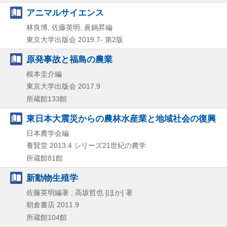
アニマルサイエンス
林良博, 佐藤英明, 眞鍋昇編
東京大学出版会
2019.7-
第2版
原発事故と福島の農業
根本圭介編
東京大学出版会
2017.9
所蔵館133館
東日本大震災からの農林水産業と地域社会の復興
日本農学会編
養賢堂
2013.4
シリーズ21世紀の農学
所蔵館81館
新動物生殖学
佐藤英明編著 ; 高坂哲也 [ほか] 著
朝倉書店
2011.9
所蔵館104館