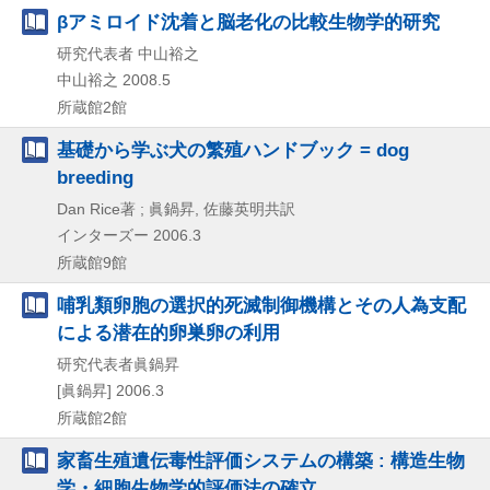
βアミロイド沈着と脳老化の比較生物学的研究
研究代表者 中山裕之
中山裕之
2008.5
所蔵館2館
基礎から学ぶ犬の繁殖ハンドブック = dog
breeding
Dan Rice著 ; 眞鍋昇, 佐藤英明共訳
インターズー
2006.3
所蔵館9館
哺乳類卵胞の選択的死滅制御機構とその人為支配
による潜在的卵巣卵の利用
研究代表者眞鍋昇
[眞鍋昇]
2006.3
所蔵館2館
家畜生殖遺伝毒性評価システムの構築 : 構造生物
学・細胞生物学的評価法の確立