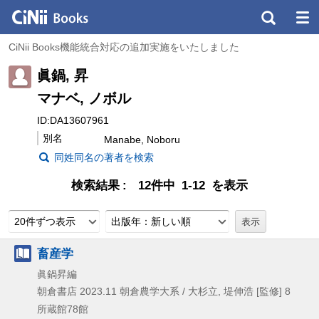
CiNii Books機能統合対応の追加実施をいたしました
眞鍋, 昇
マナベ, ノボル
ID:DA13607961
別名
Manabe, Noboru
同姓同名の著者を検索
検索結果
12件中 1-12 を表示
20件ずつ表示
出版年：新しい順
畜産学
眞鍋昇編
朝倉書店
2023.11
朝倉農学大系 / 大杉立,
堤伸浩 [監修] 8
所蔵館78館