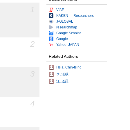
1
VIAF
KAKEN — Researchers
J-GLOBAL
researchmap
Google Scholar
Google
2
Yahoo! JAPAN
Related Authors
Hsia, Chih-tsing
3
李, 漢秋
汪, 道昆
4