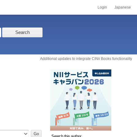
Login
Japanese
Search
Additional updates to integrate CiNii Books functionality
Search this author