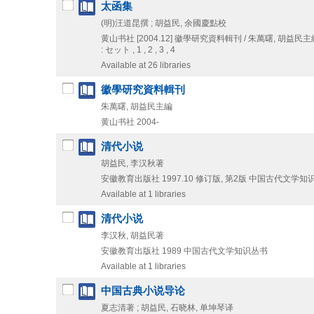
太函集
(明)汪道昆撰 ; 胡益民, 余國慶點校
黄山书社
[2004.12]
徽學研究資料輯刊 / 朱萬曙,
胡益民主
: セット , 1 , 2 , 3 , 4
Available at 26 libraries
徽學研究資料輯刊
朱萬曙, 胡益民主編
黄山书社
2004-
清代小说
胡益民, 李汉秋著
安徽教育出版社
1997.10
修订版, 第2版
中国古代文学知
Available at 1 libraries
清代小说
李汉秋, 胡益民著
安徽教育出版社
1989
中国古代文学知识丛书
Available at 1 libraries
中国古典小说导论
夏志清著 ; 胡益民, 石晓林, 单坤琴译