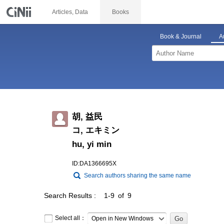
Articles, Data
Books
Book & Journal
A
胡, 益民
コ, エキミン
hu, yi min
ID:DA1366695X
Search authors sharing the same name
Search Results
1-9 of 9
Select all：
Open in New Windows