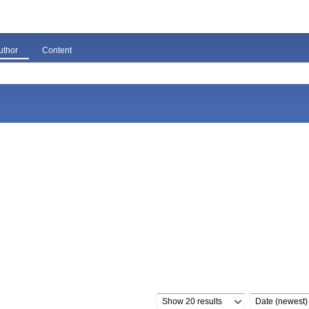
uthor
Content
Show 20 results
Date (newest)