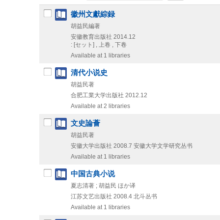
徽州文獻綜録
胡益民編著
安徽教育出版社
2014.12
: [セット] , 上卷 , 下卷
Available at 1 libraries
清代小说史
胡益民著
合肥工業大学出版社
2012.12
Available at 2 libraries
文史論薈
胡益民著
安徽大学出版社
2008.7
安徽大学文学研究丛书
Available at 1 libraries
中国古典小说
夏志清著 ; 胡益民 ほか译
江苏文艺出版社
2008.4
北斗丛书
Available at 1 libraries