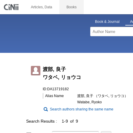
Articles, Data
Books
Book & Journal
A
渡部, 良子
ワタベ, リョウコ
ID:DA13719182
Alias Name
渡部, 良子 （ワタベ, リョウコ）
Watabe, Ryoko
Search authors sharing the same name
Search Results
1-9 of 9