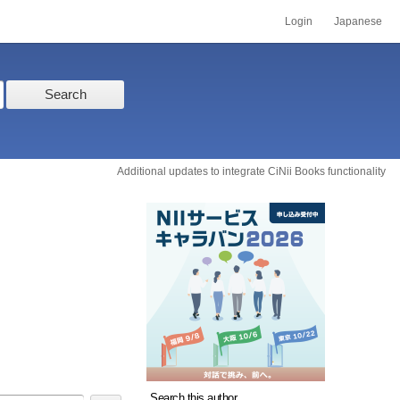
Login
Japanese
Search
Additional updates to integrate CiNii Books functionality
Search this author