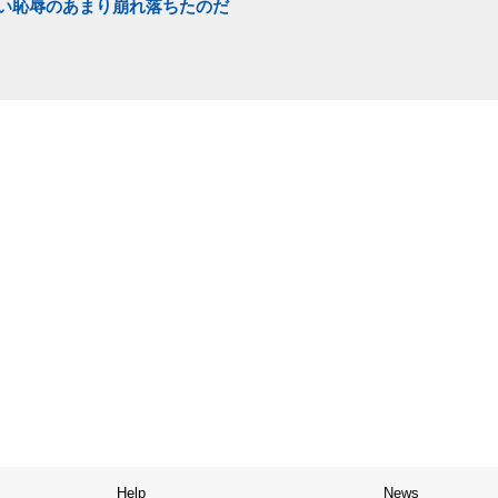
い恥辱のあまり崩れ落ちたのだ
Help
News