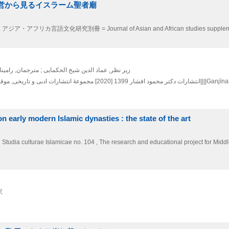
運営から見るイスラーム聖者廟
3
アジア・アフリカ言語文化研究別冊 = Journal of Asian and African studies suppleme
زیر نظر, عماد الدین شیخ الحکمایی ; مترجمان, رامینا ر
مجموعۀ انتشارات ادبی و تاریخی,
1399 [2020]
انتشارات دکتر محمود افشار
odern Islamic dynasties : the state of the art
7
Studia culturae Islamicae no. 104 , The research and educational project for Midd
訳