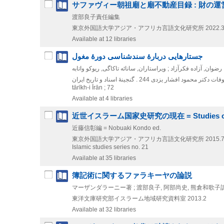
サファヴィー朝祖廟と廟不動産目録 : 財の
渡部良子責任編集
東京外国語大学アジア・アフリカ言語文化研究所
2022.
Available at 12 libraries
جستارهایی دربارۀ سندشناسی دورۀ مغول
ضوان, آزاده فکرآزاد ; ویراستاران, سانائه تاکاگی, ریوکو واتابه
موقوفات دکتر محمود افشار یزدی 244 . گنجینۀ اسناد و تاریخ ایران||||Ganjīnah-ʾi asnād va
tārīkh-i Īrān ; 72
Available at 4 libraries
近世イスラーム国家史研究の現在 = Studies on early m
近藤信彰編 = Nobuaki Kondo ed.
東京外国語大学アジア・アフリカ言語文化研究所
2015.
Islamic studies series no. 21
Available at 35 libraries
簿記術に関するファラキーヤの論説
マーザンダラーニー著 ; 渡部良子, 阿部尚史, 熊倉和歌子
東洋文庫研究部イスラーム地域研究資料室
2013.2
Available at 32 libraries