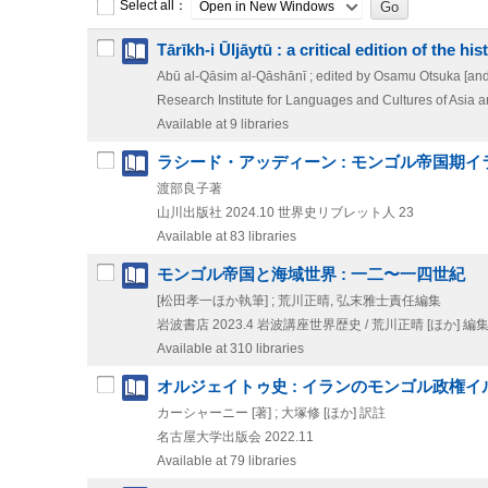
Select all：
Open in New Windows
Tārīkh-i Ūljāytū : a critical edition of the h
Abū al-Qāsim al-Qāshānī ; edited by Osamu Otsuka [and 
Research Institute for Languages and Cultures of Asia a
Available at 9 libraries
ラシード・アッディーン : モンゴル帝国期
渡部良子著
山川出版社
2024.10
世界史リブレット人 23
Available at 83 libraries
モンゴル帝国と海域世界 : 一二〜一四世紀
[松田孝一ほか執筆] ; 荒川正晴, 弘末雅士責任編集
岩波書店
2023.4
岩波講座世界歴史 / 荒川正晴 [ほか] 編集
Available at 310 libraries
オルジェイトゥ史 : イランのモンゴル政権
カーシャーニー [著] ; 大塚修 [ほか] 訳註
名古屋大学出版会
2022.11
Available at 79 libraries