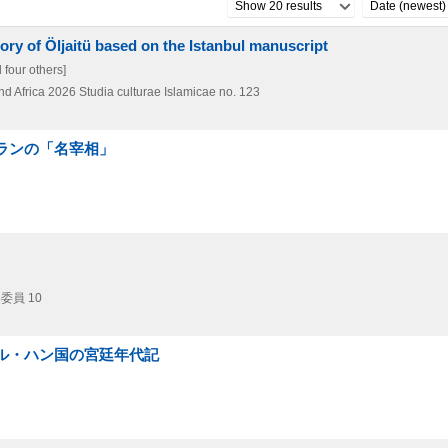
Show 20 results
Date (newest)
istory of Öljaitü based on the Istanbul manuscript
four others]
nd Africa
2026
Studia culturae Islamicae no. 123
イランの「名宰相」
委員 10
イル・ハン国の宮廷年代記