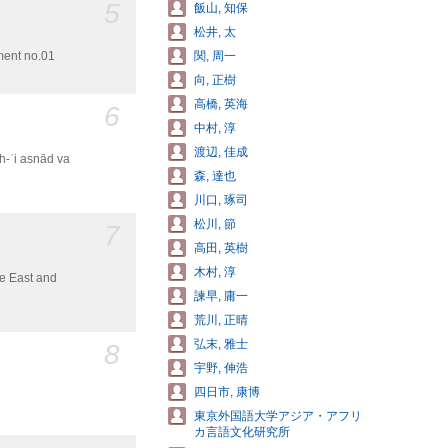
5
飯山, 知保
松井, 太
関, 周一
nt no.01
向, 正樹
高橋, 英海
6
中村, 淳
渡辺, 佳成
森, 達也
川口, 琢司
松川, 節
7
高田, 英樹
木村, 淳
le East and
諫早, 庸一
荒川, 正晴
弘末, 雅士
8
宇野, 伸浩
四日市, 康博
東京外国語大学アジア・アフリ
カ言語文化研究所