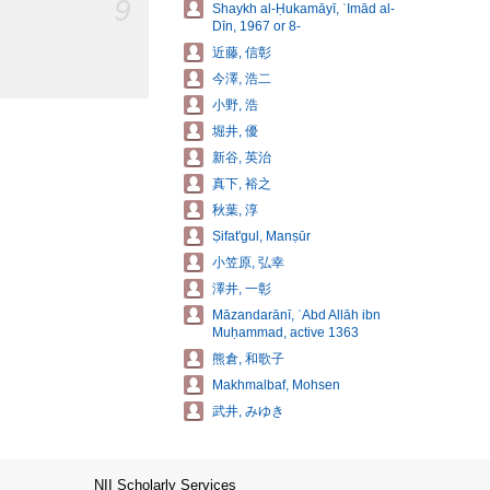
9
Shaykh al-Ḥukamāyī, ʿImād al-
Dīn, 1967 or 8-
近藤, 信彰
今澤, 浩二
小野, 浩
堀井, 優
新谷, 英治
真下, 裕之
秋葉, 淳
Ṣifatʹgul, Manṣūr
小笠原, 弘幸
澤井, 一彰
Māzandarānī, ʿAbd Allāh ibn
Muḥammad, active 1363
熊倉, 和歌子
Makhmalbaf, Mohsen
武井, みゆき
NII Scholarly Services