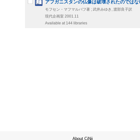
アフガニスタンの仏像は破壊されたのではな
モフセン・マフマルバフ著 ; 武井みゆき, 渡部良子訳
現代企画室
2001.11
Available at 144 libraries
About CiNii