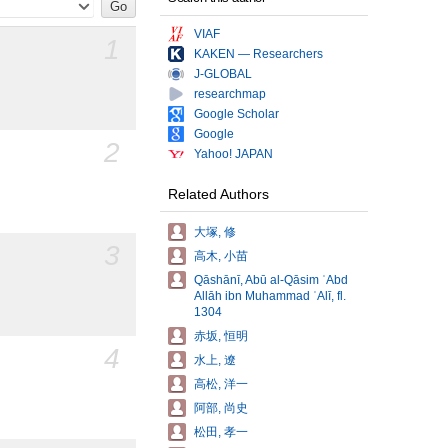
VIAF
1
KAKEN — Researchers
J-GLOBAL
researchmap
Google Scholar
Google
2
Yahoo! JAPAN
Related Authors
大塚, 修
3
高木, 小苗
Qāshānī, Abū al-Qāsim ʿAbd
Allāh ibn Muhammad ʿAlī, fl.
1304
赤坂, 恒明
4
水上, 遼
高松, 洋一
阿部, 尚史
松田, 孝一